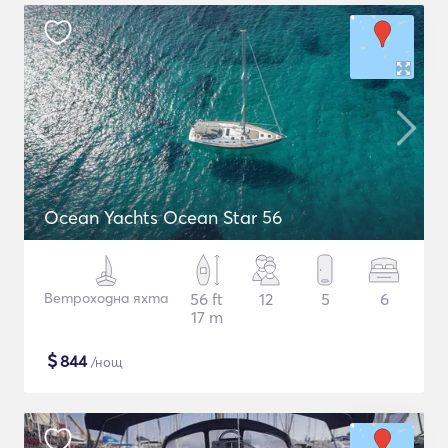
Ocean Yachts Ocean Star 56
Ветроходна яхта
56 ft
12
5
6
17 m
$
844
/нощ