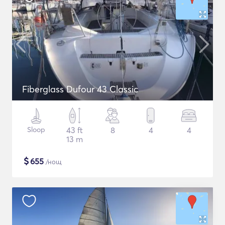
Fiberglass Dufour 43 Classic
Sloop
43 ft
8
4
4
13 m
$
655
/нощ