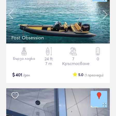
Fost Obsession
Бърза лодка
24 ft
7
0
7 m
Кръстосване
$
401
5.0
/ден
(1
прегледи
)