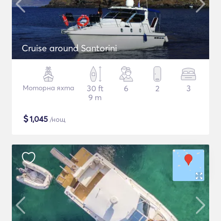
Cruise around Santorini
Моторна яхта
30 ft
6
2
3
9 m
$
1,045
/нощ