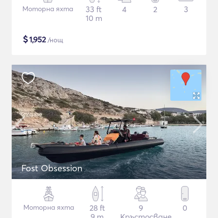
Моторна яхта
33 ft
4
2
3
10 m
$
1,952
/нощ
Fost Obsession
Моторна яхта
28 ft
9
0
9 m
Кръстосване