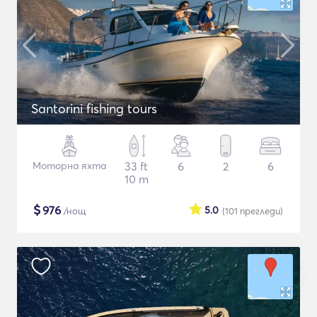
Santorini fishing tours
Моторна яхта
33 ft
6
2
6
10 m
$
976
5.0
/нощ
(101
прегледи
)