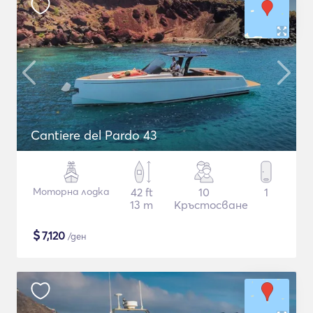
Cantiere del Pardo 43
Моторна лодка
42 ft
10
1
13 m
Кръстосване
$
7,120
/ден