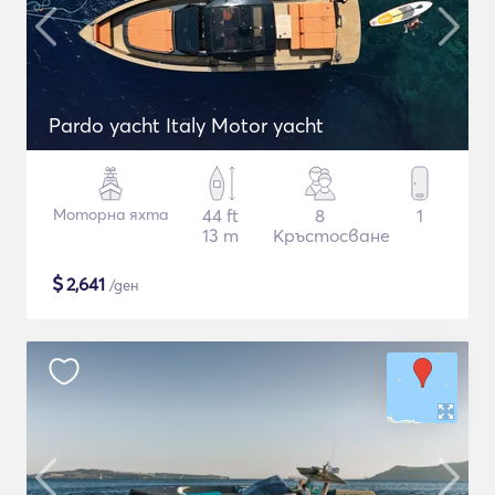
Pardo yacht Italy Motor yacht
Моторна яхта
44 ft
8
1
13 m
Кръстосване
$
2,641
/ден