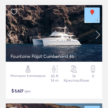
Fountaine Pajot Cumberland 46
Моторен катамаран
45 ft
14
0
14 m
Кръстосване
$
5,627
/ден