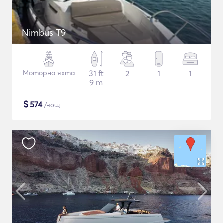
Nimbus T9
Моторна яхта
31 ft
2
1
1
9 m
$
574
/нощ