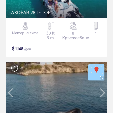
AXOPAR 28 T- TOP
Моторна яхта
30 ft
8
1
9 m
Кръстосване
$
1,148
/ден