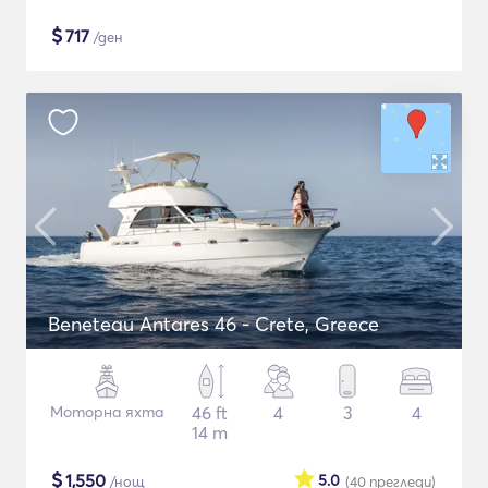
$
717
/ден
Beneteau Antares 46 - Crete, Greece
Моторна яхта
46 ft
4
3
4
14 m
$
1,550
5.0
/нощ
(40
прегледи
)