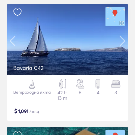
Bavaria C42
Ветроходна яхта
42 ft
6
4
3
13 m
$
1,091
/нощ