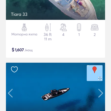
Tiara 33
Моторна яхта
36 ft
4
1
2
11 m
$
1,607
/нощ