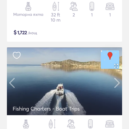
Моторна яхта
32 ft
2
1
1
10 m
$
1,722
/нощ
Fishing Charters - Boat Trips