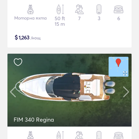
Моторна яхта
50 ft
7
3
6
15 m
$
1,263
/нощ
FIM 340 Regina