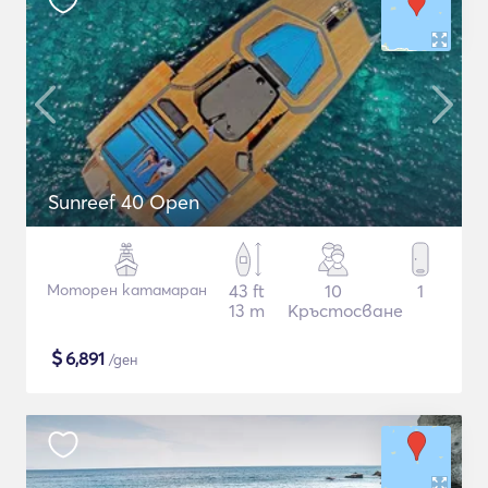
Sunreef 40 Open
Моторен катамаран
43 ft
10
1
13 m
Кръстосване
$
6,891
/ден