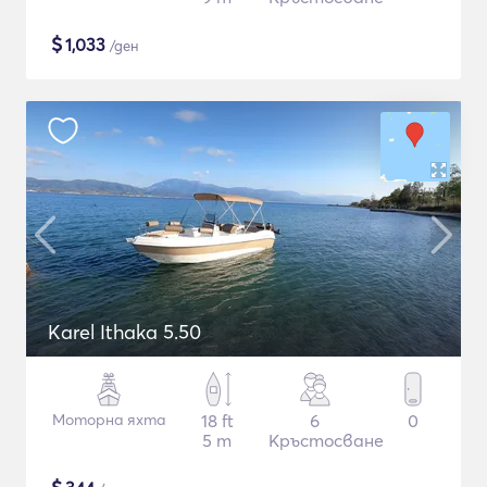
$
1,033
/ден
Karel Ithaka 5.50
Моторна яхта
18 ft
6
0
5 m
Кръстосване