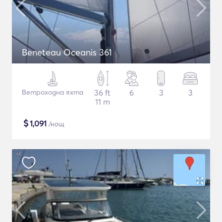
Beneteau Oceanis 361
Ветроходна яхта
36 ft
6
3
3
11 m
$
1,091
/нощ