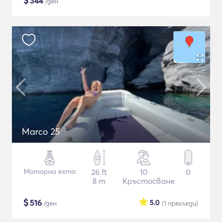
$
344
/ден
Marco 25
Моторна яхта
26 ft
10
0
8 m
Кръстосване
$
516
5.0
/ден
(1
прегледи
)