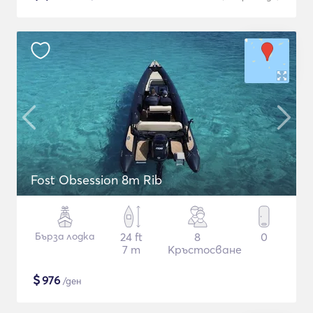
Fost Obsession 8m Rib
Бърза лодка
24 ft
8
0
7 m
Кръстосване
$
976
/ден