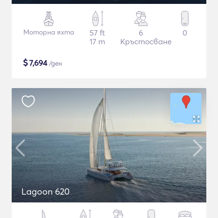
Моторна яхта
57 ft
6
0
17 m
Кръстосване
$
7,694
/ден
Lagoon 620