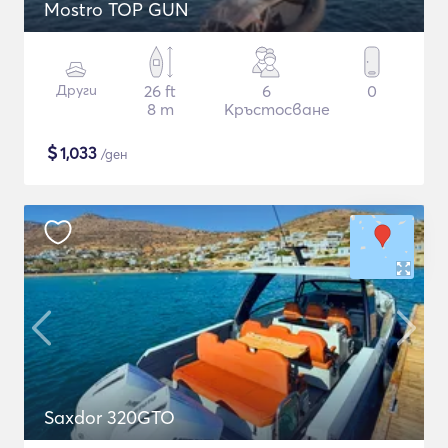
Mostro TOP GUN
Други
26 ft
6
0
8 m
Кръстосване
$
1,033
/ден
Saxdor 320GTO