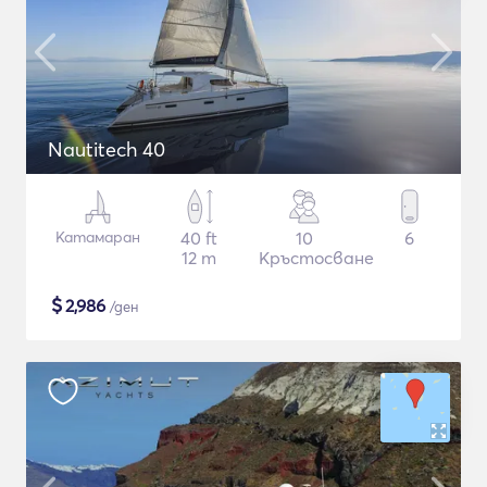
Nautitech 40
Катамаран
40 ft
10
6
12 m
Кръстосване
$
2,986
/ден