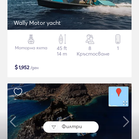
Wally Motor yacht
Моторна яхта
45 ft
8
1
14 m
Кръстосване
$
1,952
/ден
Филтри