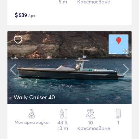
5 m
Кръстосване
$
539
/ден
Wally Cruiser 40
Моторна лодка
43 ft
10
1
13 m
Кръстосване