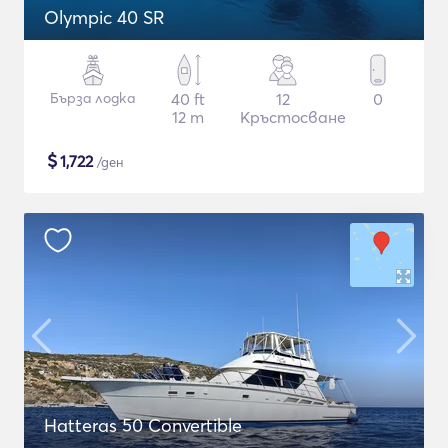
Olympic 40 SR
Бърза лодка
40 ft
12
0
12 m
Кръстосване
$
1,722
/ден
Hatteras 50 Convertible