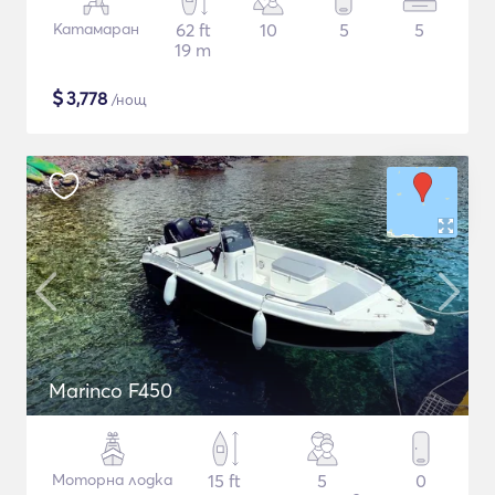
Катамаран
62 ft
10
5
5
19 m
$
3,778
/нощ
Marinco F450
Моторна лодка
15 ft
5
0