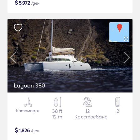
$
5,972
/ден
Lagoon 380
Катамаран
38 ft
12
2
12 m
Кръстосване
$
1,826
/ден