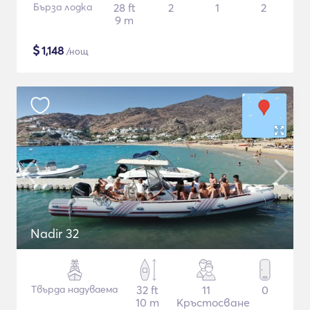
Бърза лодка
28 ft
2
1
2
9 m
$
1,148
/нощ
Nadir 32
Твърда надуваема
32 ft
11
0
10 m
Кръстосване