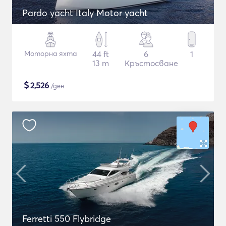
Pardo yacht Italy Motor yacht
Моторна яхта
44 ft
6
1
13 m
Кръстосване
$
2,526
/ден
Ferretti 550 Flybridge