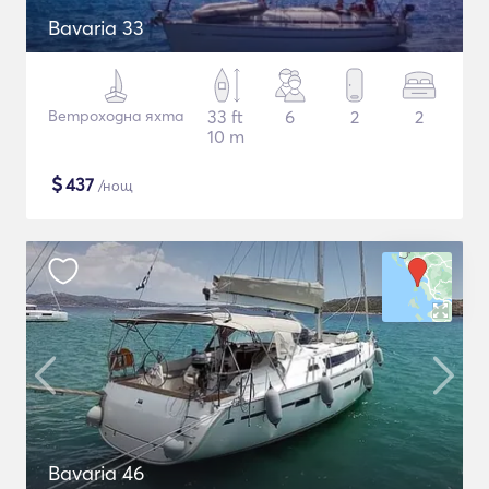
Bavaria 33
Ветроходна яхта
33 ft
6
2
2
10 m
$
437
/нощ
Bavaria 46