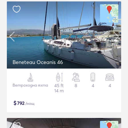
Beneteau Oceanis 46
Ветроходна яхта
45 ft
8
4
4
14 m
$
792
/нощ