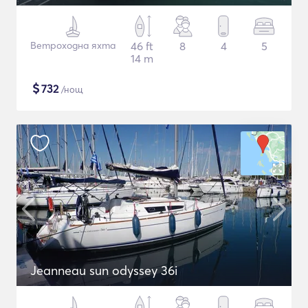
Ветроходна яхта
46 ft
8
4
5
14 m
$
732
/нощ
Jeanneau sun odyssey 36i