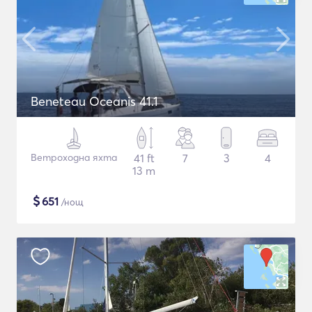
Beneteau Oceanis 41.1
Ветроходна яхта
41 ft
7
3
4
13 m
$
651
/нощ