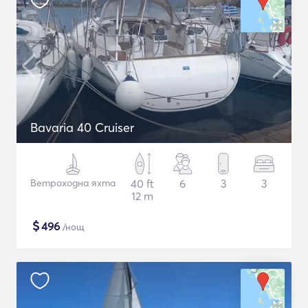
Bavaria 40 Cruiser
Ветроходна яхта
40 ft
6
3
3
12 m
$
496
/нощ