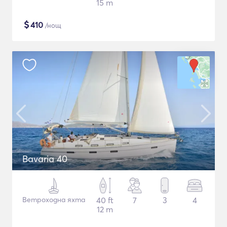
15 m
$
410
/нощ
Bavaria 40
Ветроходна яхта
40 ft
7
3
4
12 m