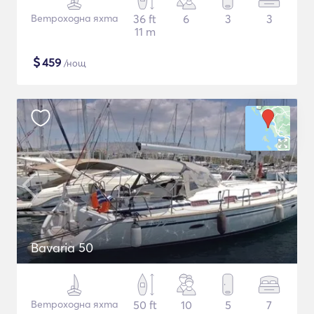
Ветроходна яхта
36 ft
6
3
3
11 m
$
459
/нощ
Bavaria 50
Ветроходна яхта
50 ft
10
5
7