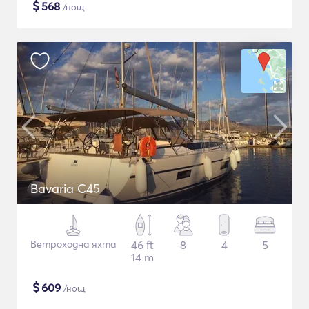
$
568
/нощ
Bavaria C45
Ветроходна яхта
46 ft
8
4
5
14 m
$
609
/нощ