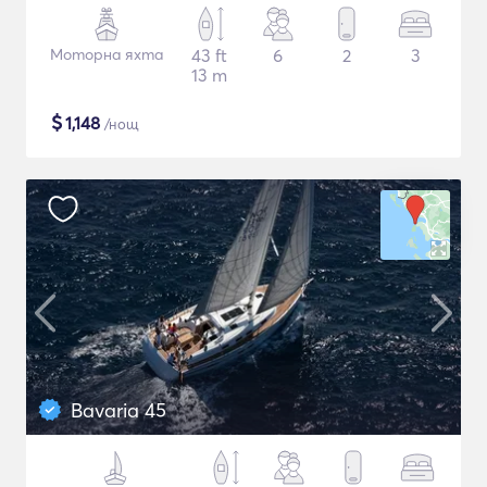
Моторна яхта
43 ft
6
2
3
13 m
$
1,148
/нощ
Bavaria 45