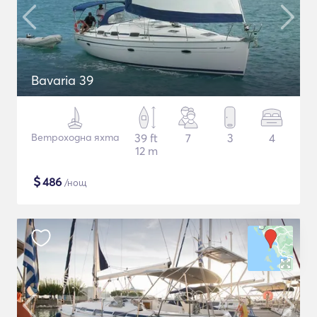
Bavaria 39
Ветроходна яхта
39 ft
7
3
4
12 m
$
486
/нощ