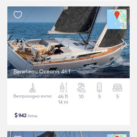
Beneteau Oceanis 46.1
Ветроходна яхта
46 ft
10
5
5
14 m
$
942
/нощ