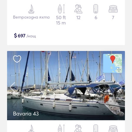
Ветроходна яхта
50 ft
12
6
7
15 m
$
697
/нощ
Bavaria 43