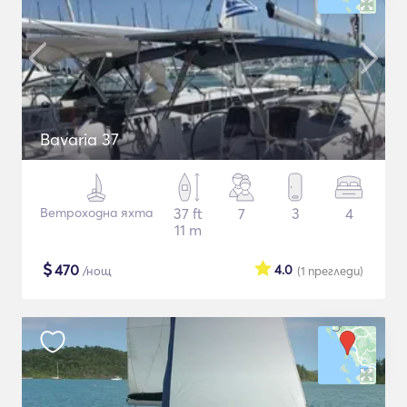
Bavaria 37
Ветроходна яхта
37 ft
7
3
4
11 m
$
470
4.0
/нощ
(1
прегледи
)