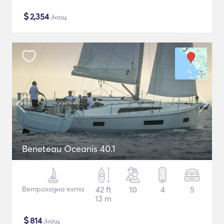
$
2,354
/нощ
Beneteau Oceanis 40.1
Ветроходна яхта
42 ft
10
4
5
13 m
$
814
/нощ