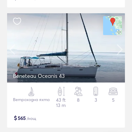
Beneteau Oceanis 43
Ветроходна яхта
43 ft
8
3
5
13 m
$
565
/нощ