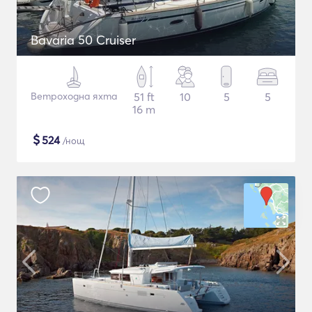
Bavaria 50 Cruiser
Ветроходна яхта
51 ft
10
5
5
16 m
$
524
/нощ