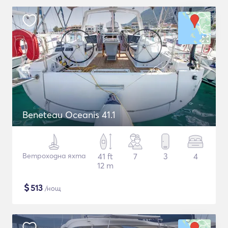
Beneteau Oceanis 41.1
Ветроходна яхта
41 ft
7
3
4
12 m
$
513
/нощ