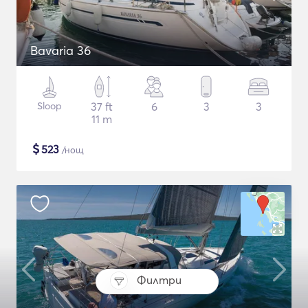
Bavaria 36
Sloop
37 ft
6
3
3
11 m
$
523
/нощ
Филтри