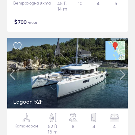
Ветроходна яхта
45 ft
10
4
5
14 m
$
700
/нощ
Lagoon 52F
Катамаран
52 ft
8
4
4
16 m