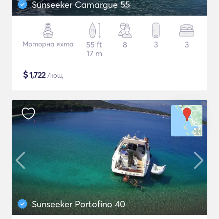
Sunseeker Camargue 55
Моторна яхта
55 ft
8
3
3
17 m
$
1,722
/нощ
Sunseeker Portofino 40