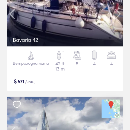
Bavaria 42
Ветроходна яхта
42 ft
8
4
4
13 m
$
671
/нощ