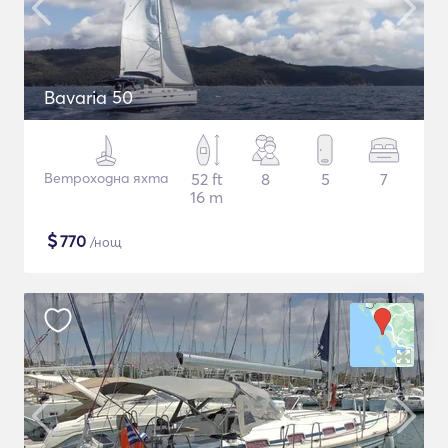
Bavaria 50
Ветроходна яхта
52 ft
8
5
7
16 m
$
770
/нощ