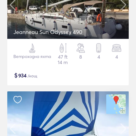
Jeanneau Sun Odyssey 490
Ветроходна яхта
47 ft
8
4
4
14 m
$
934
/нощ