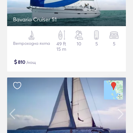
Bavaria Cruiser 51
Ветроходна яхта
49 ft
10
5
5
15 m
$
810
/нощ