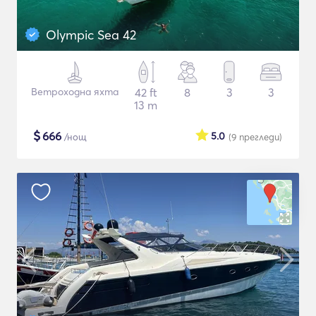
Olympic Sea 42
Ветроходна яхта
42 ft
8
3
3
13 m
$
666
5.0
/нощ
(9
прегледи
)