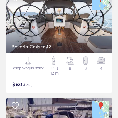
Bavaria Cruiser 42
Ветроходна яхта
41 ft
8
3
4
12 m
$
631
/нощ