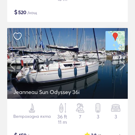
$
520
/нощ
Jeanneau Sun Odyssey 36i
Ветроходна яхта
36 ft
7
3
3
11 m