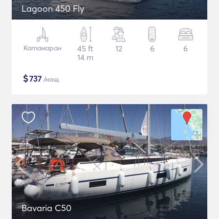
Lagoon 450 Fly
Катамаран
45 ft
12
6
6
14 m
$
737
/нощ
Bavaria C50