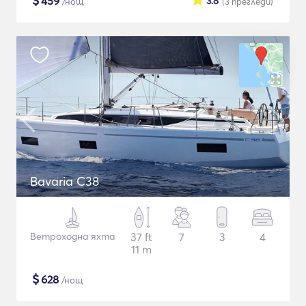
$
459
3.8
/нощ
(3
прегледи
)
Bavaria C38
Ветроходна яхта
37 ft
7
3
4
11 m
$
628
/нощ