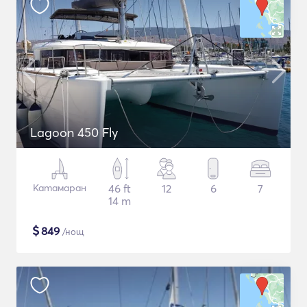
Lagoon 450 Fly
Катамаран
46 ft
12
6
7
14 m
$
849
/нощ