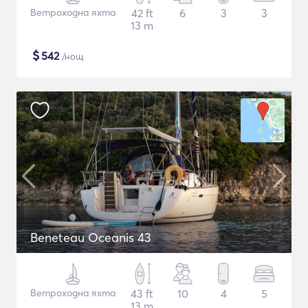
Ветроходна яхта
42 ft
6
3
3
13 m
$
542
/нощ
Beneteau Oceanis 43
Ветроходна яхта
43 ft
10
4
5
13 m