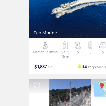
Eco Marine
Моторна яхта
54 ft
6
3
5
16 m
$
1,837
5.0
/нощ
(2
прегледи
)