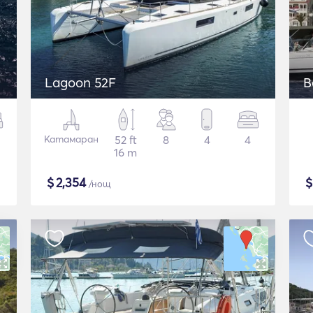
Lagoon 52F
B
Катамаран
52 ft
8
4
4
16 m
$
2,354
/нощ