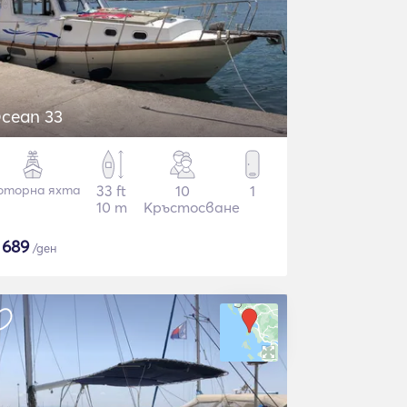
cean 33
оторна яхта
33 ft
10
1
10 m
Кръстосване
$
689
/ден