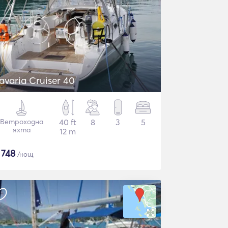
avaria Cruiser 40
Ветроходна
40 ft
8
3
5
яхта
12 m
$
748
/нощ