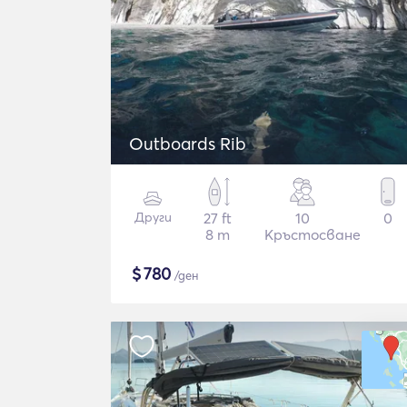
Outboards Rib
Други
27 ft
10
0
8 m
Кръстосване
$
780
/ден