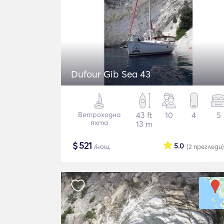
Dufour Gib Sea 43
Ветроходна
43 ft
10
4
5
яхта
13 m
$
521
5.0
/нощ
(2
прегледи
)