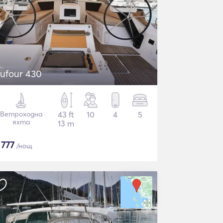
ufour 430
Ветроходна
43 ft
10
4
5
яхта
13 m
$
777
/нощ