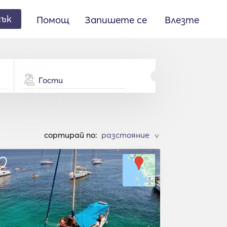
сък
Помощ
Запишете се
Влезте
Гости
cортирай по:
>