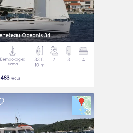
eneteau Oceanis 34
Ветроходна
33 ft
7
3
4
яхта
10 m
$
483
/нощ