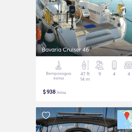
Bavaria Cruiser 46
Ветроходна
47 ft
9
4
4
яхта
14 m
$
938
/нощ