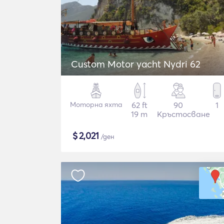
Custom Motor yacht Nydri 62
Моторна яхта
62 ft
90
1
19 m
Кръстосване
$
2,021
/ден