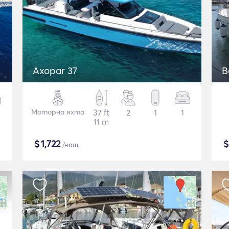
Axopar 37
Моторна яхта
37 ft
2
1
1
11 m
$
1,722
/нощ