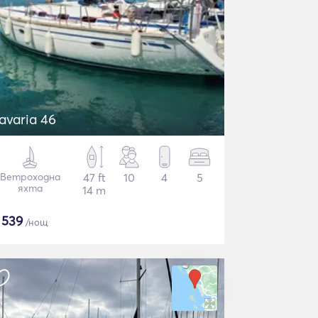
avaria 46
Ветроходна
47 ft
10
4
5
яхта
14 m
$
539
/нощ