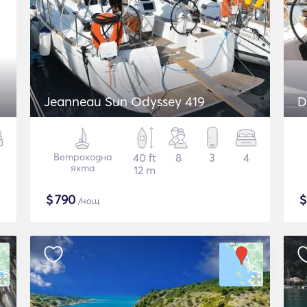
Jeanneau Sun Odyssey 419
D
Ветроходна
40 ft
8
3
4
яхта
12 m
$
790
/нощ