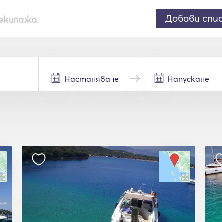
Добави спи
екипажа.