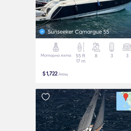
Sunseeker Camargue 55
Моторна яхта
55 ft
8
3
3
17 m
$
1,722
/нощ