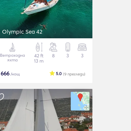
Olympic Sea 42
Ветроходна
42 ft
8
3
3
яхта
13 m
$
666
5.0
/нощ
(9
прегледи
)