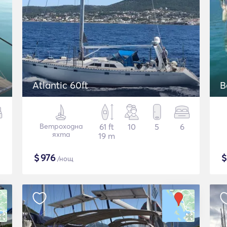
Atlantic 60ft
B
Ветроходна
61 ft
10
5
6
яхта
19 m
$
976
/нощ