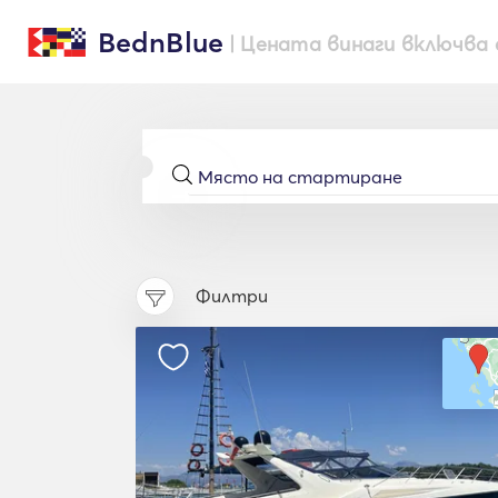
BednBlue
| Цената винаги включва 
Филтри