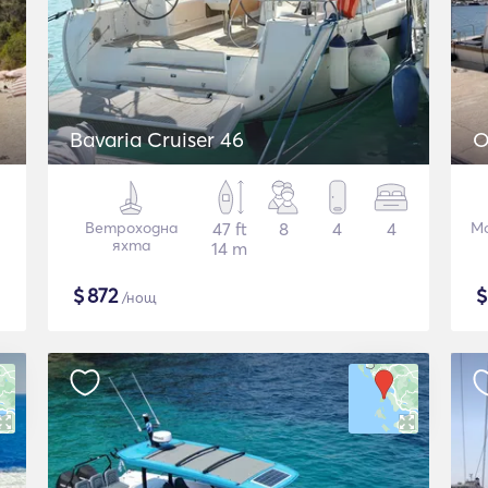
Bavaria Cruiser 46
O
Ветроходна
47 ft
8
4
4
М
яхта
14 m
$
872
/нощ