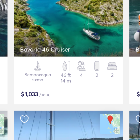
Bavaria 46 Cruiser
B
Ветроходна
46 ft
4
2
2
яхта
14 m
$
1,033
/нощ