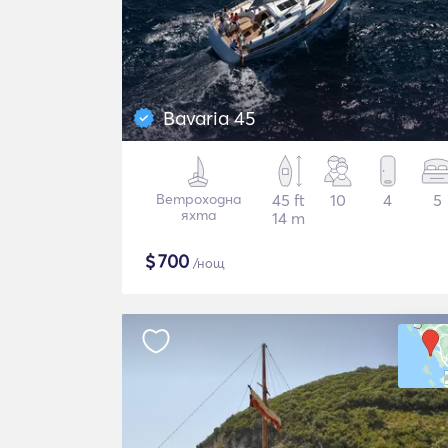
Bavaria 45
Ветроходна
45 ft
10
4
5
яхта
14 m
$
700
/нощ