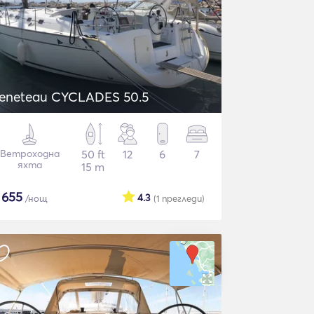
Beneteau CYCLADES 50.5
Ветроходна
50 ft
12
6
7
яхта
15 m
$
655
4.3
/нощ
(1
прегледи
)