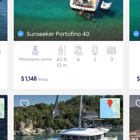
Sunseeker Portofino 40
Моторна яхта
43 ft
6
2
3
13 m
$
1,148
/нощ