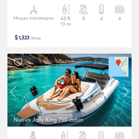
Мощен катамаран
43 ft
8
4
4
13 m
$
1,323
/нощ
Nuova Jolly King 750 cabin