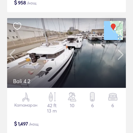
$
958
/нощ
Bali 4.2
Катамаран
42 ft
10
6
6
13 m
$
1,497
/нощ