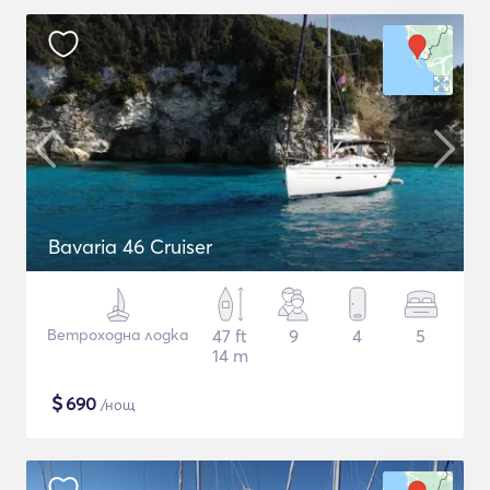
Bavaria 46 Cruiser
Ветроходна лодка
47 ft
9
4
5
14 m
$
690
/нощ