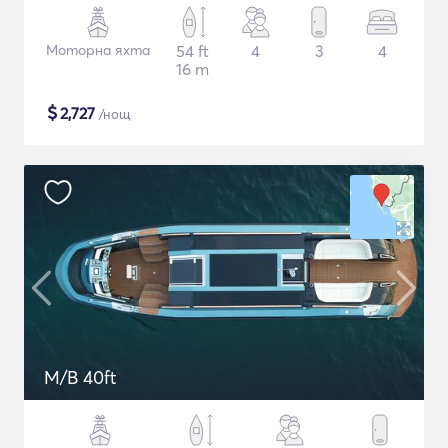
Моторна яхта
54 ft
4
3
4
16 m
$
2,727
/нощ
M/B 40ft