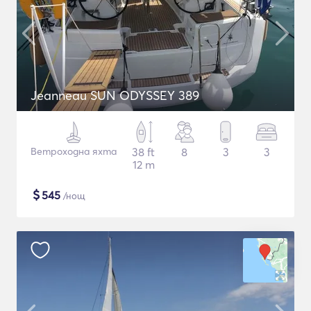
Jeanneau SUN ODYSSEY 389
Ветроходна яхта
38 ft
8
3
3
12 m
$
545
/нощ