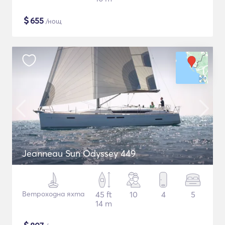
$
655
/нощ
Jeanneau Sun Odyssey 449
Ветроходна яхта
45 ft
10
4
5
14 m