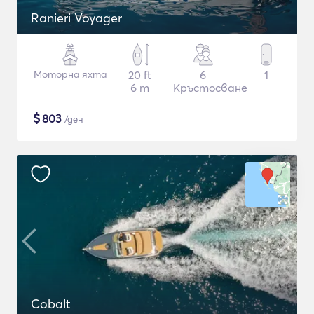
Ranieri Voyager
Моторна яхта
20 ft
6
1
6 m
Кръстосване
$
803
/ден
Cobalt