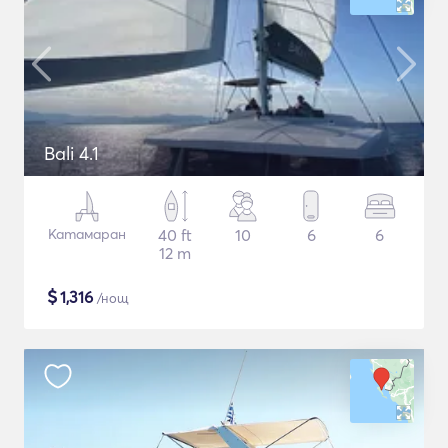
Bali 4.1
Катамаран
40 ft
10
6
6
12 m
$
1,316
/нощ