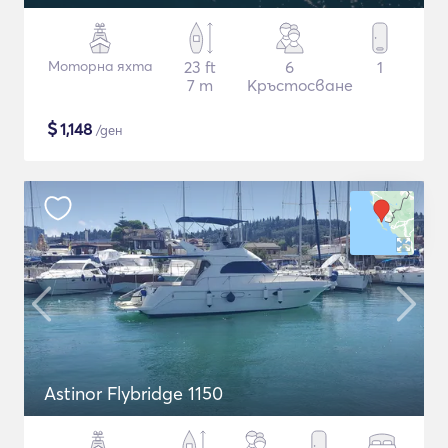
Моторна яхта
23 ft
6
1
7 m
Кръстосване
$
1,148
/ден
Astinor Flybridge 1150