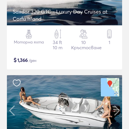
Saxdor 320 GTC - Luxury Day Cruises at
Corfu Island
Моторна яхта
34 ft
10
1
10 m
Кръстосване
$
1,366
/ден