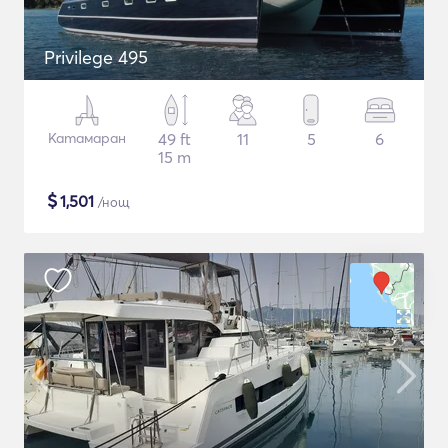
Privilege 495
Катамаран
49 ft
11
5
6
15 m
$
1,501
/нощ