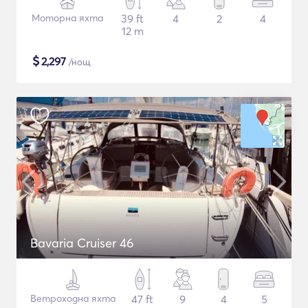
Моторна яхта
39 ft
4
2
4
12 m
$
2,297
/нощ
Bavaria Cruiser 46
Ветроходна яхта
47 ft
9
4
5