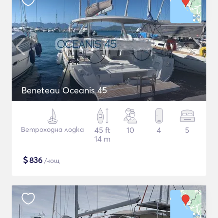
Beneteau Oceanis 45
Ветроходна лодка
45 ft
10
4
5
14 m
$
836
/нощ