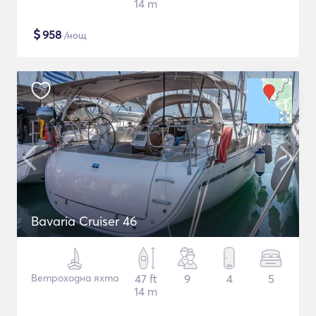
14 m
$
958
/нощ
Bavaria Cruiser 46
Ветроходна яхта
47 ft
9
4
5
14 m