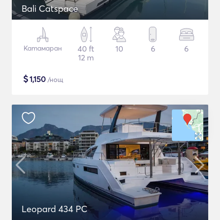
Bali Catspace
Катамаран
40 ft
10
6
6
12 m
$
1,150
/нощ
Leopard 434 PC