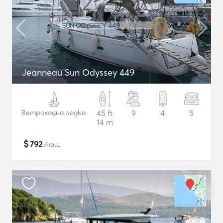
Jeanneau Sun Odyssey 449
Ветроходна лодка
45 ft
9
4
5
14 m
$
792
/нощ