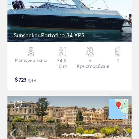
Sunseeker Portofino 34 XPS
Моторна яхта
34 ft
5
1
10 m
Кръстосване
$
723
/ден