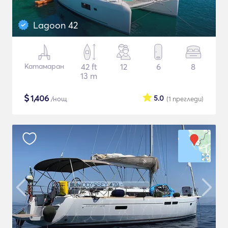
Lagoon 42
Катамаран
42 ft
12
6
8
13 m
$
1,406
5.0
/нощ
(1
прегледи
)