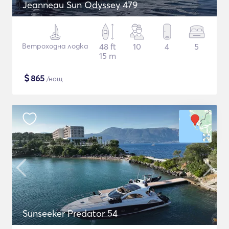
Jeanneau Sun Odyssey 479
Ветроходна лодка
48 ft
10
4
5
15 m
$
865
/нощ
Sunseeker Predator 54