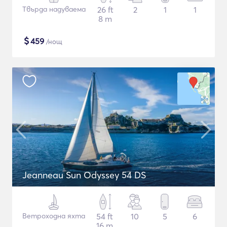
Твърда надуваема
26 ft
2
1
1
8 m
$
459
/нощ
Jeanneau Sun Odyssey 54 DS
Ветроходна яхта
54 ft
10
5
6
16 m