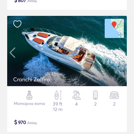
$
807
/нощ
Cranchi Zaffiro
Моторна яхта
39 ft
4
2
2
12 m
$
970
/нощ