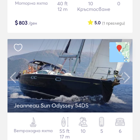
Моторна яхта
40 ft
10
0
12 m
Кръстосване
$
803
5.0
/ден
(1
прегледи
)
Jeanneau Sun Odyssey 54DS
Ветроходна яхта
55 ft
10
5
6
17 m