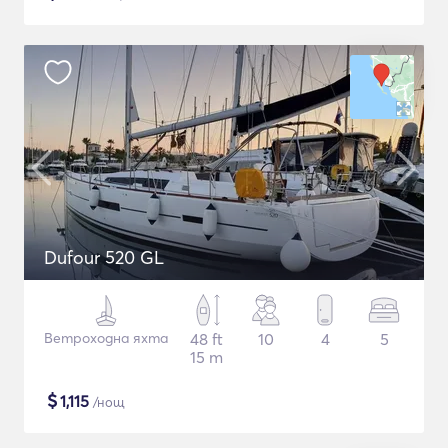
Dufour 520 GL
Ветроходна яхта
48 ft
10
4
5
15 m
$
1,115
/нощ