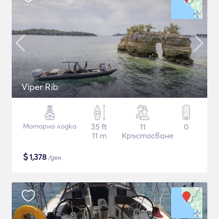
Viper Rib
Моторна лодка
35 ft
11
0
11 m
Кръстосване
$
1,378
/ден