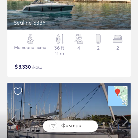
Sealine S335
Моторна яхта
36 ft
4
2
2
11 m
$
3,330
/нощ
Филтри