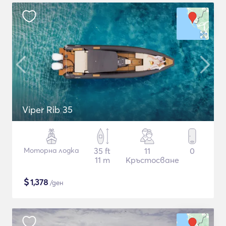
Viper Rib 35
Моторна лодка
35 ft
11
0
11 m
Кръстосване
$
1,378
/ден