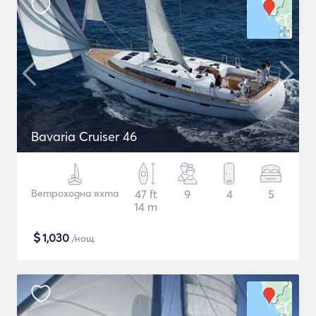
Bavaria Cruiser 46
Ветроходна яхта
47 ft
9
4
5
14 m
$
1,030
/нощ