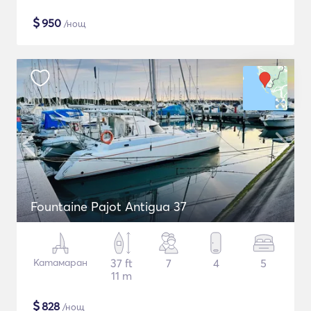
$
950
/нощ
Fountaine Pajot Antigua 37
Катамаран
37 ft
7
4
5
11 m
$
828
/нощ