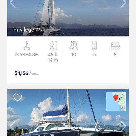
Privilege 45
Катамаран
45 ft
10
5
5
14 m
$
1,156
/нощ