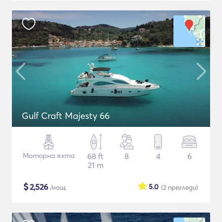
Gulf Craft Majesty 66
Моторна яхта
68 ft
8
4
6
21 m
$
2,526
5.0
/нощ
(2
прегледи
)