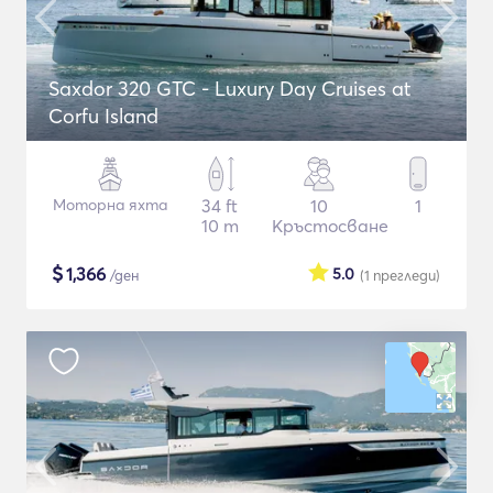
Saxdor 320 GTC - Luxury Day Cruises at
Corfu Island
Моторна яхта
34 ft
10
1
10 m
Кръстосване
$
1,366
5.0
/ден
(1
прегледи
)