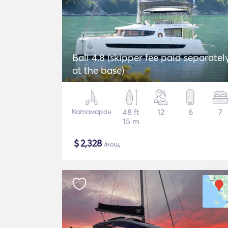
Bali 4.8 (skipper fee paid separatel
at the base)
Катамаран
48 ft
12
6
7
15 m
$
2,328
/нощ