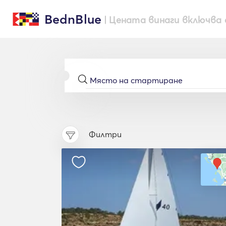
BednBlue
| Цената винаги включва 
Филтри