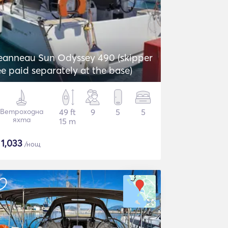
eanneau Sun Odyssey 490 (skipper
ee paid separately at the base)
Ветроходна
49 ft
9
5
5
яхта
15 m
$
1,033
/нощ