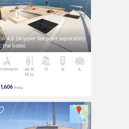
ali 4.6 (skipper fee paid separately
t the base)
атамаран
46 ft
11
6
6
14 m
$
1,606
/нощ