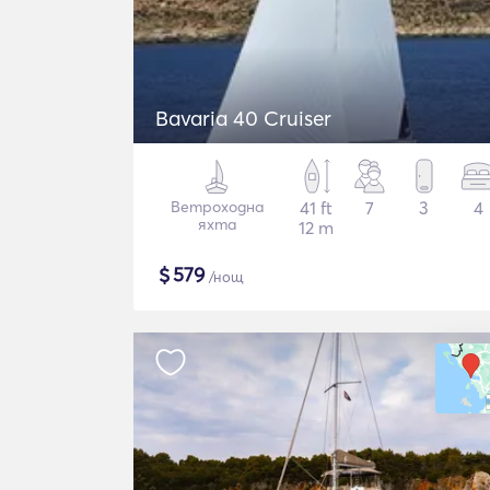
Bavaria 40 Cruiser
Ветроходна
41 ft
7
3
4
яхта
12 m
$
579
/нощ