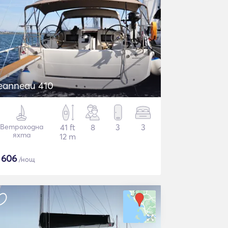
eanneau 410
Ветроходна
41 ft
8
3
3
яхта
12 m
$
606
/нощ