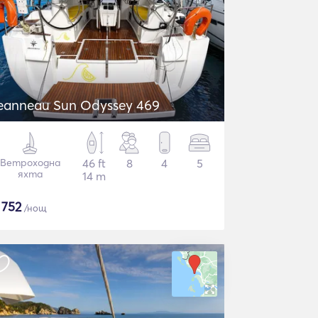
eanneau Sun Odyssey 469
Ветроходна
46 ft
8
4
5
яхта
14 m
$
752
/нощ