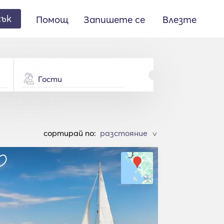
сък
Помощ
Запишете се
Влезте
Гости
cортирай по:
>