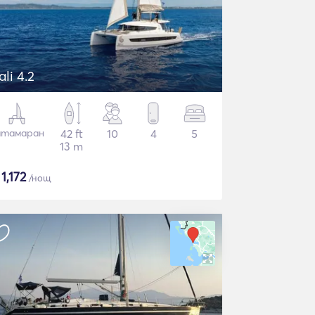
ali 4.2
атамаран
42 ft
10
4
5
13 m
$
1,172
/нощ