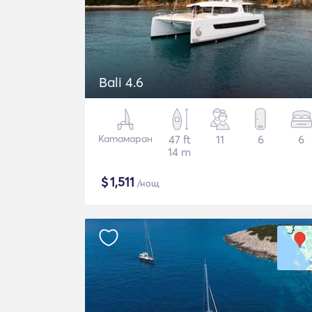
Bali 4.6
Катамаран
47 ft
11
6
6
14 m
$
1,511
/нощ