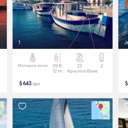
1
J
Моторна яхта
39 ft
23
2
12 m
Кръстосване
$
643
/ден