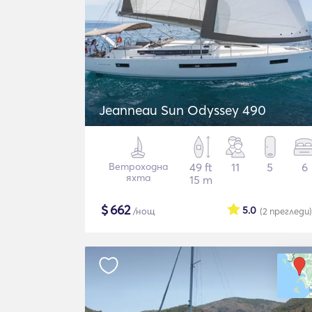
Jeanneau Sun Odyssey 490
Ветроходна
49 ft
11
5
6
яхта
15 m
$
662
5.0
/нощ
(2
прегледи
)