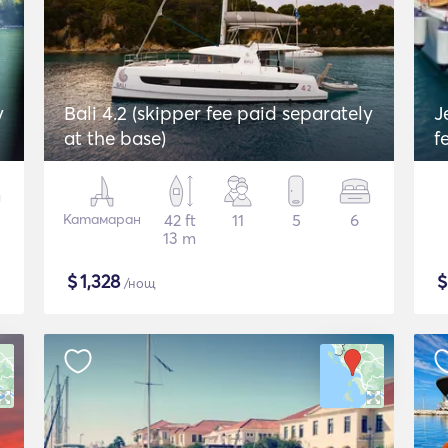
y
Bali 4.2 (skipper fee paid separately
J
at the base)
f
Катамаран
42 ft
11
5
6
13 m
$
1,328
/нощ