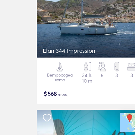
Elan 344 Impression
Ветроходна
34 ft
6
3
3
яхта
10 m
$
568
/нощ