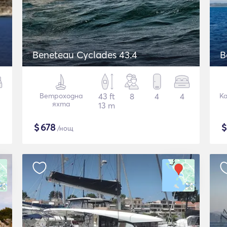
Beneteau Cyclades 43.4
B
Ветроходна
43 ft
8
4
4
К
яхта
13 m
$
678
/нощ