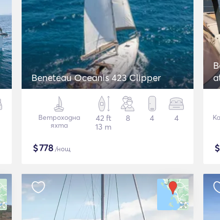
B
Beneteau Oceanis 423 Clipper
a
Ветроходна
42 ft
8
4
4
К
яхта
13 m
$
778
/нощ