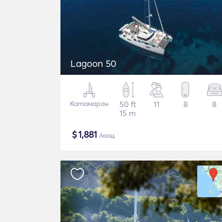
Lagoon 50
Катамаран
50 ft
11
8
8
15 m
$
1,881
/нощ