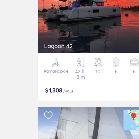
Lagoon 42
Катамаран
42 ft
10
6
6
13 m
$
1,308
/нощ