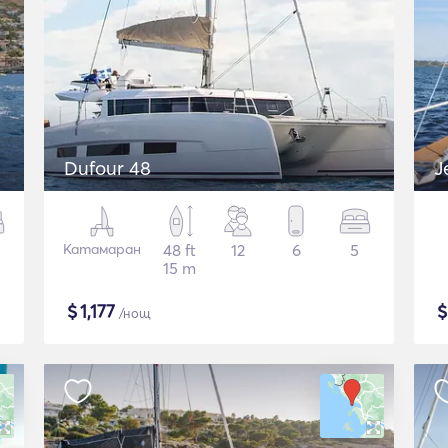
Dufour 48
J
Катамаран
48 ft
12
6
5
15 m
$
1,177
/нощ