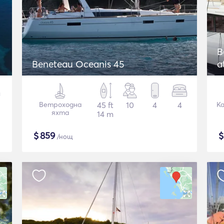
B
Beneteau Oceanis 45
a
Ветроходна
45 ft
10
4
4
К
яхта
14 m
$
859
/нощ