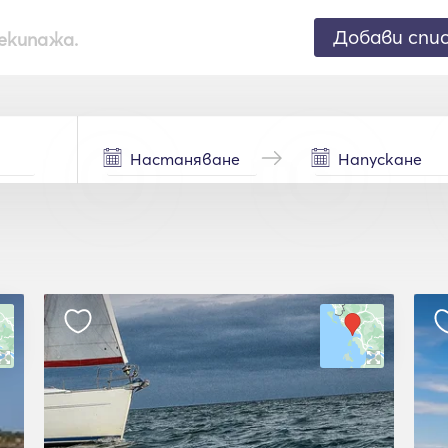
Добави спи
екипажа.