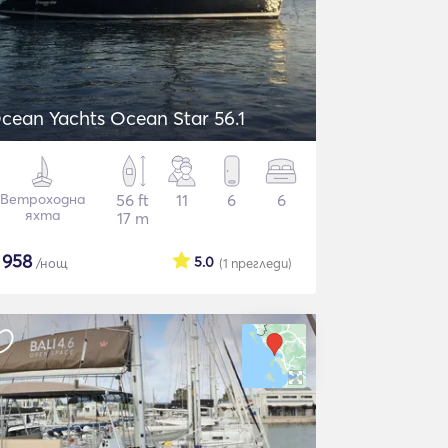
cean Yachts Ocean Star 56.1
Ветроходна
56 ft
11
6
6
яхта
17 m
$
958
5.0
/нощ
(1
прегледи
)