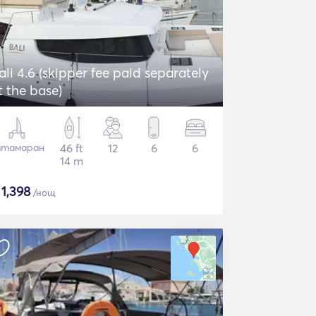
ali 4.6 (skipper fee paid separately
t the base)
атамаран
46 ft
12
6
6
14 m
$
1,398
/нощ