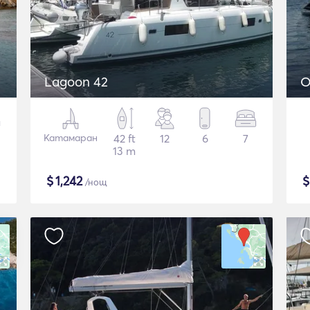
Lagoon 42
O
Катамаран
42 ft
12
6
7
13 m
$
1,242
/нощ