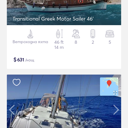
Transitional Greek Motor Sailer 46'
Ветроходна яхта
46 ft
8
2
5
14 m
$
631
/нощ