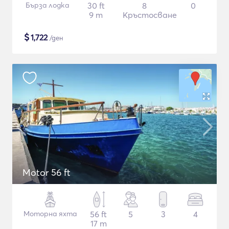
Бърза лодка
30 ft
8
0
9 m
Кръстосване
$
1,722
/ден
Motor 56 ft
Моторна яхта
56 ft
5
3
4
17 m