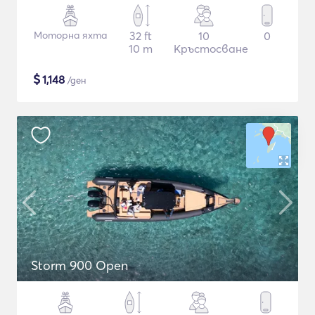
Моторна яхта
32 ft
10
0
10 m
Кръстосване
$
1,148
/ден
Storm 900 Open