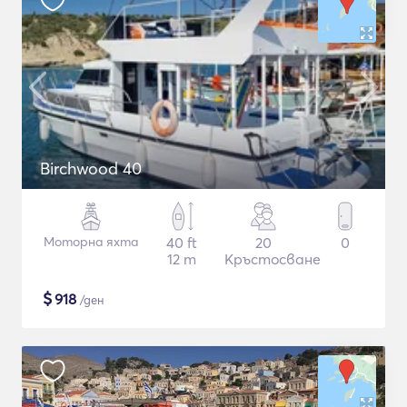
Birchwood 40
Моторна яхта
40 ft
20
0
12 m
Кръстосване
$
918
/ден