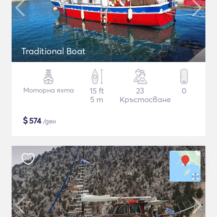
Traditional Boat
Моторна яхта
15 ft
23
0
5 m
Кръстосване
$
574
/ден