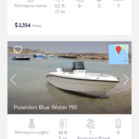
Моторна яхта
55 ft
9
3
7
17 m
$
2,354
/нощ
Poseidon Blue Water 190
Моторна лодка
18 ft
7
0
5 m
Кръстосване