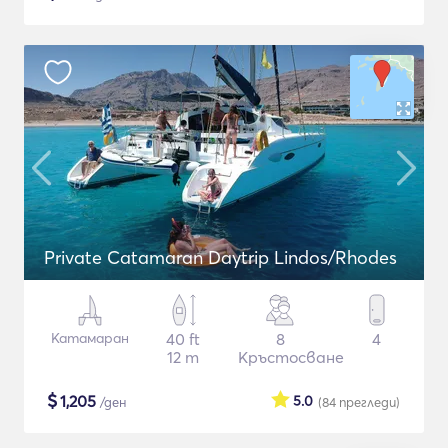
Private Catamaran Daytrip Lindos/Rhodes
Катамаран
40 ft
8
4
12 m
Кръстосване
$
1,205
5.0
/ден
(84
прегледи
)