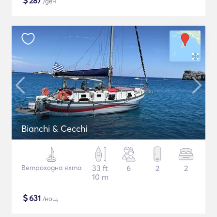
$
287
/ден
Bianchi & Cecchi
Ветроходна яхта
33 ft
6
2
2
10 m
$
631
/нощ