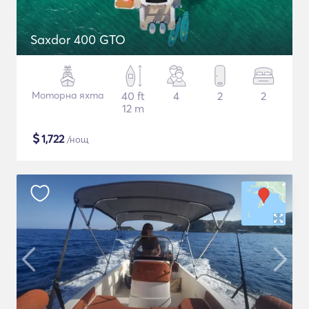
Saxdor 400 GTO
Моторна яхта
40 ft
4
2
2
12 m
$
1,722
/нощ