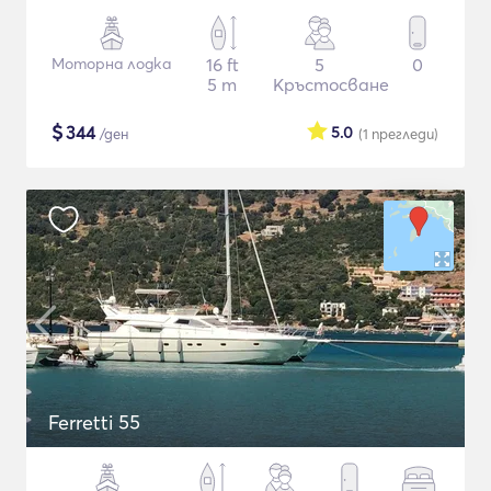
Моторна лодка
16 ft
5
0
5 m
Кръстосване
$
344
5.0
/ден
(1
прегледи
)
Ferretti 55