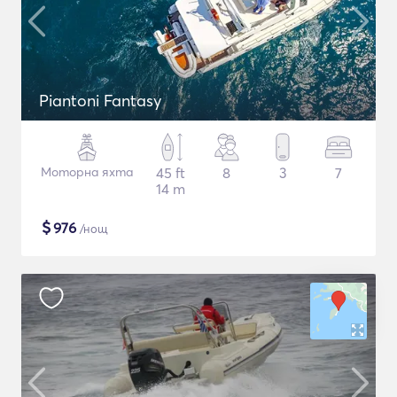
Piantoni Fantasy
Моторна яхта
45 ft
8
3
7
14 m
$
976
/нощ