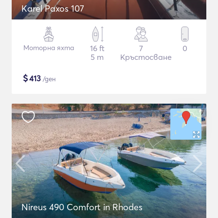
Karel Paxos 107
Моторна яхта
16 ft
7
0
5 m
Кръстосване
$
413
/ден
Nireus 490 Comfort in Rhodes