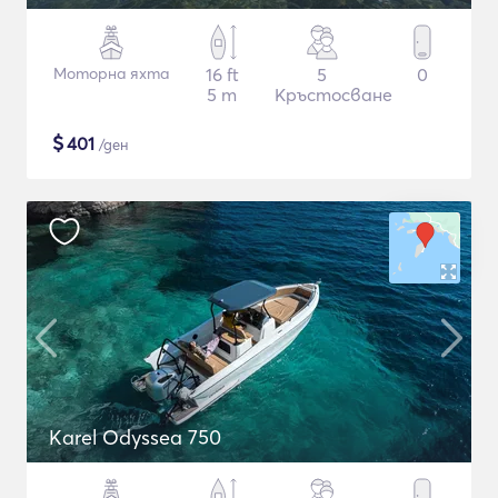
Моторна яхта
16 ft
5
0
5 m
Кръстосване
$
401
/ден
Karel Odyssea 750