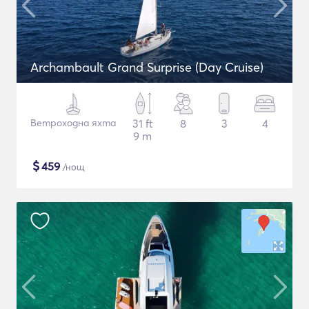
Archambault Grand Surprise (Day Cruise)
Ветроходна яхта
31 ft
8
3
4
9 m
$
459
/нощ