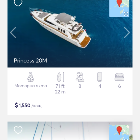
Princess 20M
Моторна яхта
71 ft
8
4
6
22 m
$
1,550
/нощ