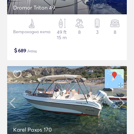
Dromor Triton 49
Ветроходна яхта
49 ft
8
3
8
15 m
$
689
/нощ
Karel Paxos 170