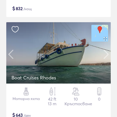
$
832
/нощ
Boat Cruises Rhodes
Моторна яхта
42 ft
10
0
13 m
Кръстосване
$
643
/ден