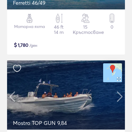
Ferretti 46/49
Моторна яхта
46 ft
15
0
14 m
Кръстосване
$
1,780
/ден
Mostro TOP GUN 9,84