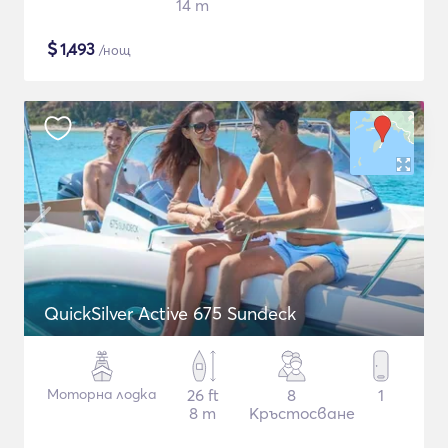
14 m
$
1,493
/нощ
QuickSilver Active 675 Sundeck
Моторна лодка
26 ft
8
1
8 m
Кръстосване