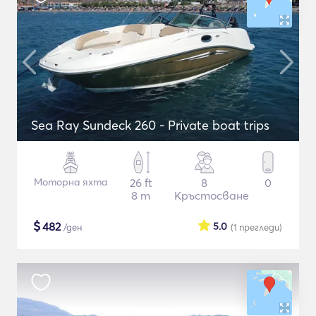
Sea Ray Sundeck 260 - Private boat trips
Моторна яхта
26 ft
8
0
8 m
Кръстосване
$
482
5.0
/ден
(1
прегледи
)