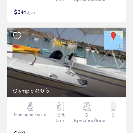
$
344
/ден
Olympic 490 fx
Моторна лодка
16 ft
5
0
5 m
Кръстосване