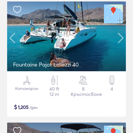
Fountaine Pajot Lavezzi 40
Катамаран
40 ft
8
4
12 m
Кръстосване
$
1,205
/ден