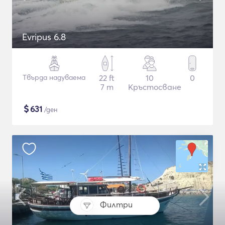
Evripus 6.8
Твърда надуваема
22 ft
10
0
7 m
Кръстосване
$
631
/ден
Филтри