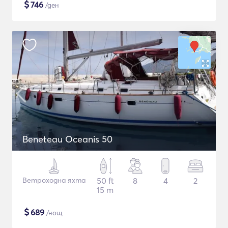
$
746
/ден
Beneteau Oceanis 50
Ветроходна яхта
50 ft
8
4
2
15 m
$
689
/нощ