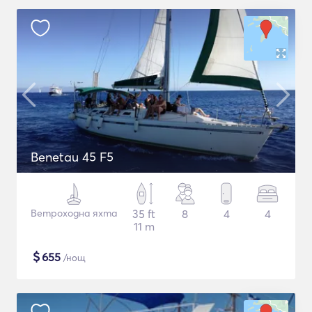
Benetau 45 F5
Ветроходна яхта
35 ft
8
4
4
11 m
$
655
/нощ