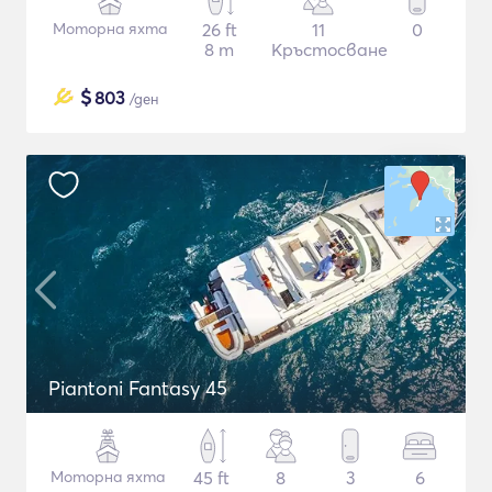
Моторна яхта
26 ft
11
0
8 m
Кръстосване
$
803
/ден
Piantoni Fantasy 45
Моторна яхта
45 ft
8
3
6