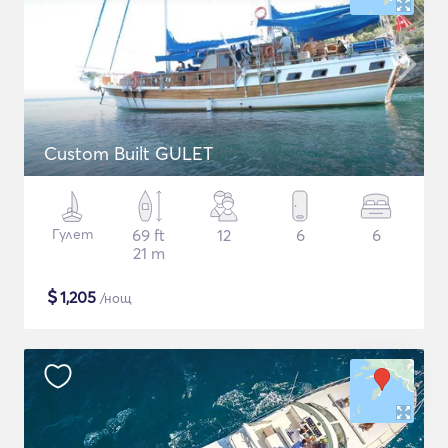
Custom Built GULET
Гулет
69 ft
12
6
6
21 m
$
1,205
/нощ