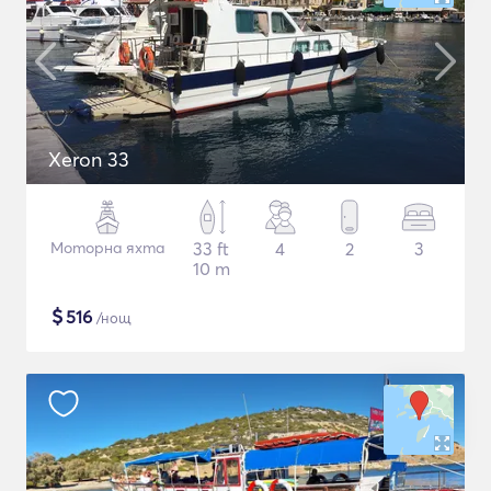
Xeron 33
Моторна яхта
33 ft
4
2
3
10 m
$
516
/нощ