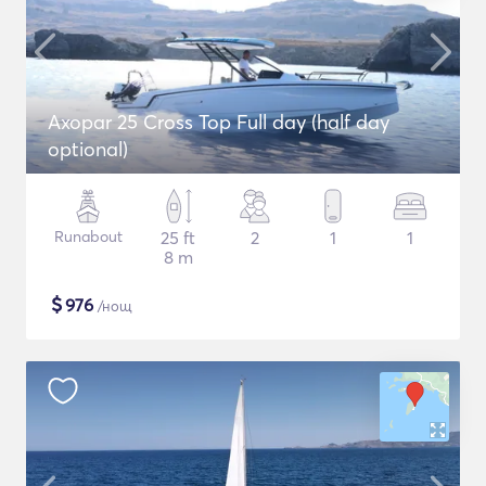
Axopar 25 Cross Top Full day (half day
optional)
Runabout
25 ft
2
1
1
8 m
$
976
/нощ