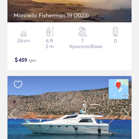
Marinello Fisherman 19 (2023)
Други
6 ft
7
0
2 m
Кръстосване
$
459
/ден