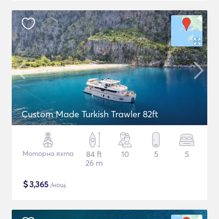
Custom Made Turkish Trawler 82ft
Моторна яхта
84 ft
10
5
5
26 m
$
3,365
/нощ