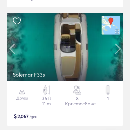
Solemar F33s
Други
36 ft
8
1
11 m
Кръстосване
$
2,067
/ден