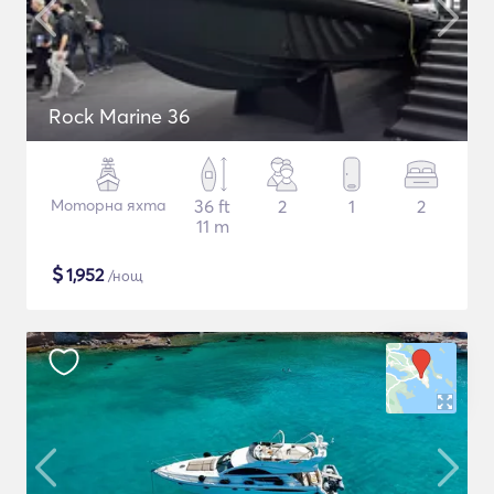
Rock Marine 36
Моторна яхта
36 ft
2
1
2
11 m
$
1,952
/нощ