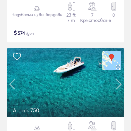
Надуваеми извънбордови
23 ft
7
0
7 m
Кръстосване
$
574
/ден
Attack 750