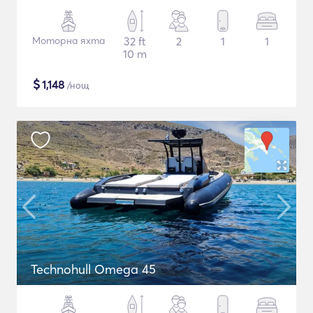
Моторна яхта
32 ft
2
1
1
10 m
$
1,148
/нощ
Technohull Omega 45