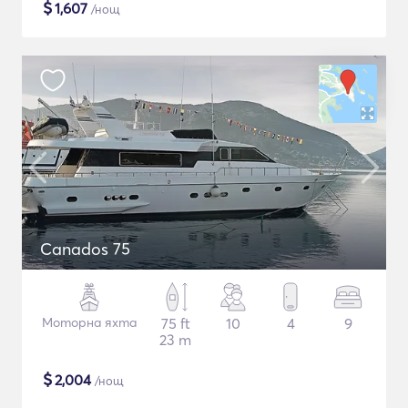
$
1,607
/нощ
Canados 75
Моторна яхта
75 ft
10
4
9
23 m
$
2,004
/нощ