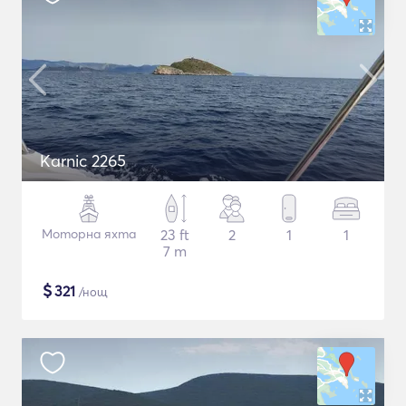
Karnic 2265
Моторна яхта
23 ft
2
1
1
7 m
$
321
/нощ