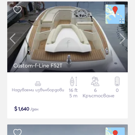
Custom-f-Line F52T
Надуваеми извънбордови
16 ft
6
0
5 m
Кръстосване
$
1,640
/ден