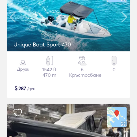
Unique Boat Sport 470
Други
1542 ft
6
0
470 m
Кръстосване
$
287
/ден