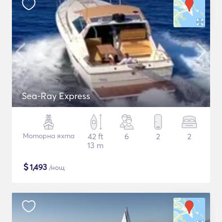
Sea-Ray Express
Моторна яхта
42 ft
6
2
2
13 m
$
1,493
/нощ