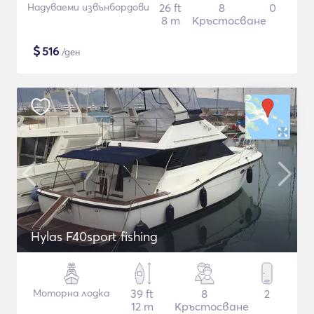
Надуваеми извънбордови
26 ft
8
0
8 m
Кръстосване
$
516
/ден
Hylas F40sport fishing
Моторна лодка
39 ft
8
2
12 m
Кръстосване