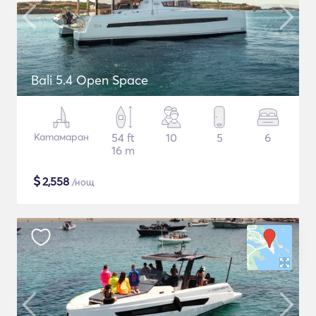
Bali 5.4 Open Space
Катамаран
54 ft
10
5
6
16 m
$
2,558
/нощ