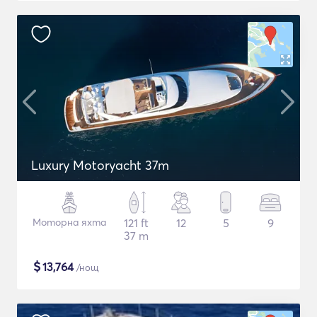
Luxury Motoryacht 37m
Моторна яхта
121 ft
12
5
9
37 m
$
13,764
/нощ