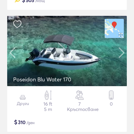
$
505
/нощ
Poseidon Blu Water 170
Други
16 ft
7
0
5 m
Кръстосване
$
310
/ден