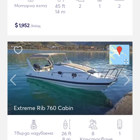
Моторна яхта
45 ft
2
1
2
14 m
$
1,952
/нощ
Extreme Rib 760 Cabin
Твърда надуваема
26 ft
8
1
8 m
Кръстосване