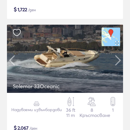
$
1,722
/ден
Solemar 33Oceanic
Надуваеми извънбордови
36 ft
8
1
11 m
Кръстосване
$
2,067
/ден