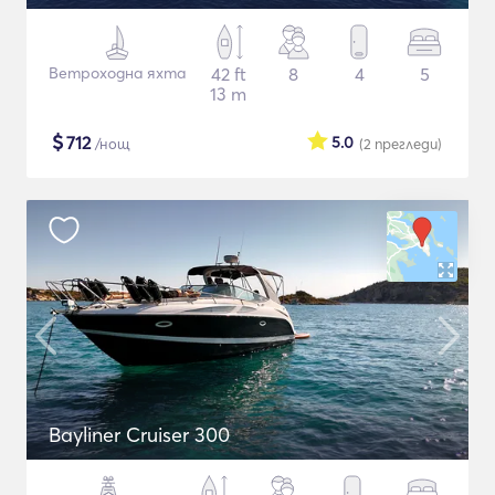
Ветроходна яхта
42 ft
8
4
5
13 m
$
712
5.0
/нощ
(2
прегледи
)
Bayliner Cruiser 300