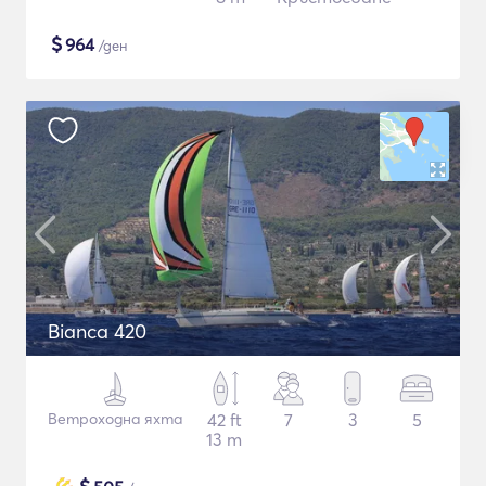
$
964
/ден
Bianca 420
Ветроходна яхта
42 ft
7
3
5
13 m