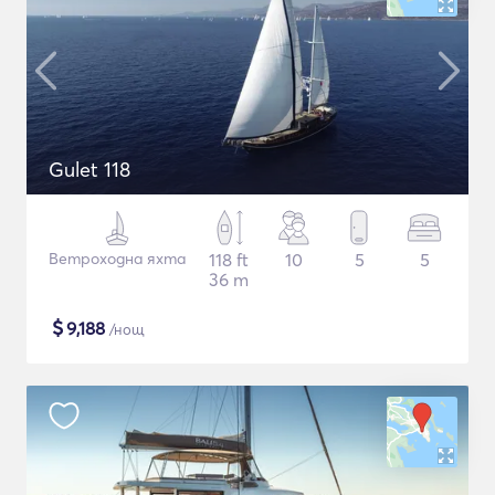
Gulet 118
Ветроходна яхта
118 ft
10
5
5
36 m
$
9,188
/нощ