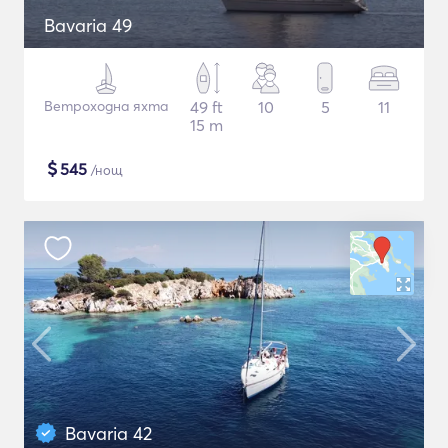
Bavaria 49
Ветроходна яхта
49 ft
10
5
11
15 m
$
545
/нощ
Bavaria 42