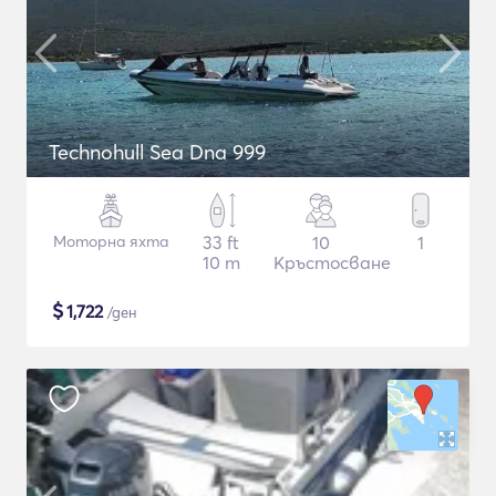
Technohull Sea Dna 999
Моторна яхта
33 ft
10
1
10 m
Кръстосване
$
1,722
/ден