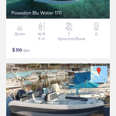
Poseidon Blu Water 170
Други
16 ft
7
0
5 m
Кръстосване
$
310
/ден