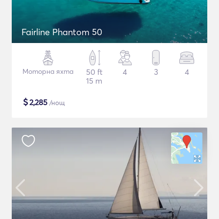
Fairline Phantom 50
Моторна яхта
50 ft
4
3
4
15 m
$
2,285
/нощ