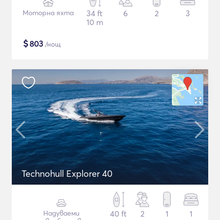
Моторна яхта
34 ft
6
2
3
10 m
$
803
/нощ
Technohull Explorer 40
Надуваеми
40 ft
2
1
1