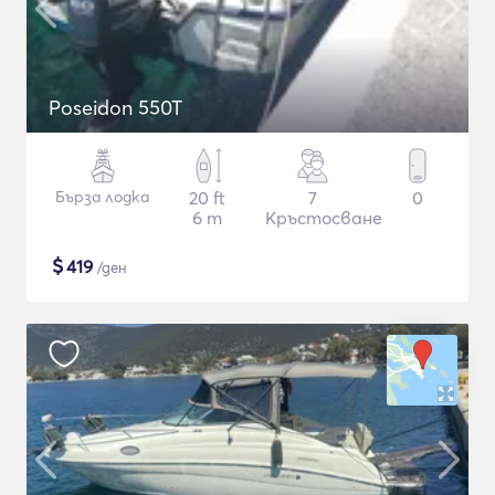
Poseidon 550T
Бърза лодка
20 ft
7
0
6 m
Кръстосване
$
419
/ден