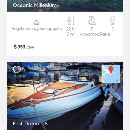
Oceanic Millenium
Надуваеми извънбордови
22 ft
7
0
7 m
Кръстосване
$
953
/ден
Fost Dream 28