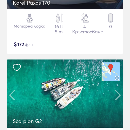
Karel Paxos 170
Моторна лодка
16 ft
4
0
5 m
Кръстосване
$
172
/ден
Scorpion G2