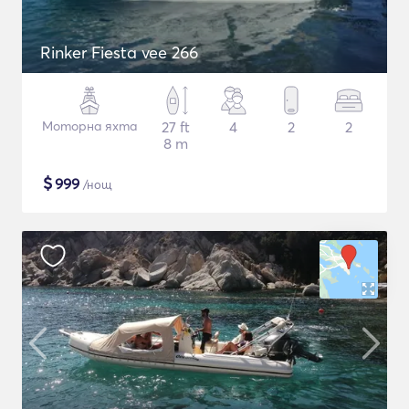
Rinker Fiesta vee 266
Моторна яхта
27 ft
4
2
2
8 m
$
999
/нощ