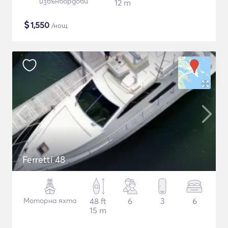
извънбордови
12 m
$
1,550
/нощ
Ferretti 48
Моторна яхта
48 ft
6
3
6
15 m