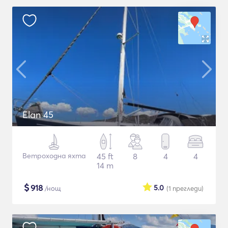
Elan 45
Ветроходна яхта
45 ft
8
4
4
14 m
$
918
5.0
/нощ
(1
прегледи
)