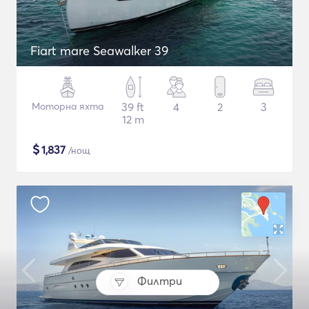
Fiart mare Seawalker 39
Моторна яхта
39 ft
4
2
3
12 m
$
1,837
/нощ
Филтри