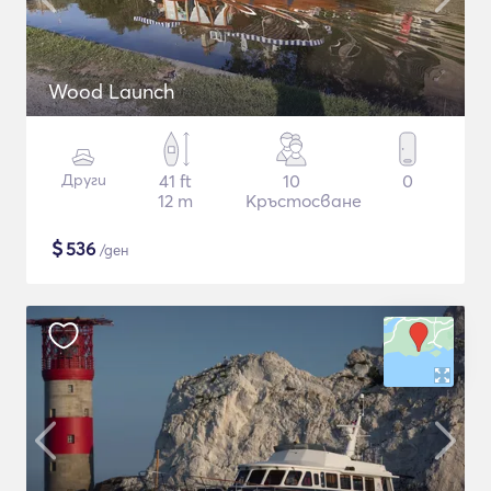
Wood Launch
Други
41 ft
10
0
12 m
Кръстосване
$
536
/ден