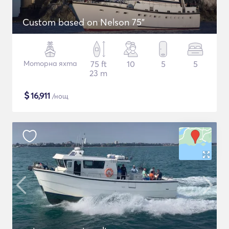
Custom based on Nelson 75"
Моторна яхта
75 ft
10
5
5
23 m
$
16,911
/нощ