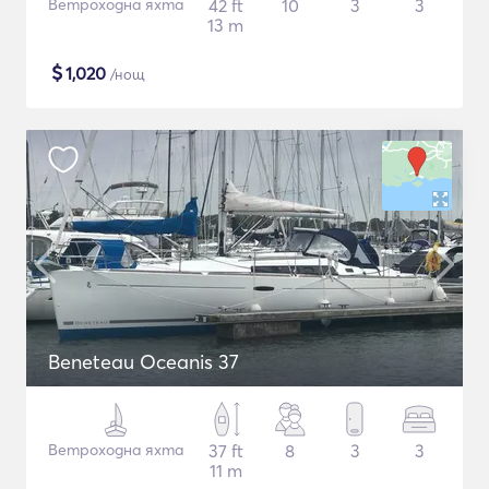
Ветроходна яхта
42 ft
10
3
3
13 m
$
1,020
/нощ
Beneteau Oceanis 37
Ветроходна яхта
37 ft
8
3
3
11 m