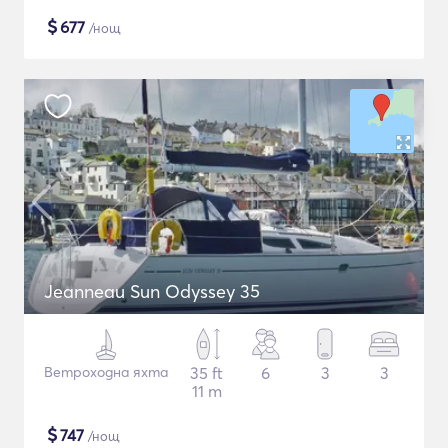
$
677
/нощ
Jeanneau Sun Odyssey 35
Ветроходна яхта
35 ft
6
3
3
11 m
$
747
/нощ