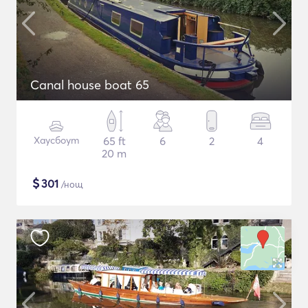
Canal house boat 65
Хаусбоут
65 ft
6
2
4
20 m
$
301
/нощ