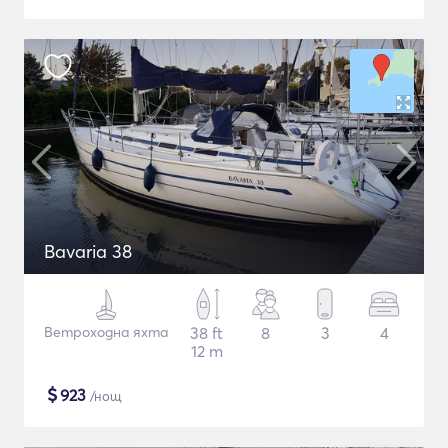
Bavaria 38
Ветроходна яхта
38 ft
8
3
4
12 m
$
923
/нощ