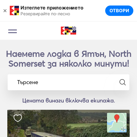
Изтеглете приложението
×
ОТВОРИ
Резервирайте по-лесно
Наемете лодка в Ятън, North
Somerset за няколко минути!
Търсене
Цената винаги включва екипажа.