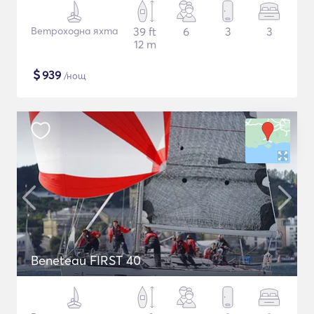
Ветроходна яхта
39 ft
6
3
3
12 m
$
939
/нощ
Beneteau FIRST 40