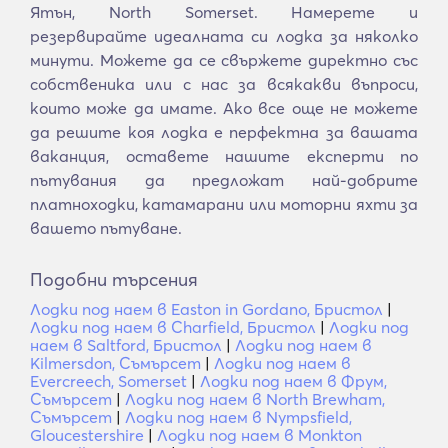
Ятън, North Somerset. Намерете и
резервирайте идеалната си лодка за няколко
минути. Можете да се свържете директно със
собственика или с нас за всякакви въпроси,
които може да имате. Ако все още не можете
да решите коя лодка е перфектна за вашата
ваканция, оставете нашите експерти по
пътувания да предложат най-добрите
платноходки, катамарани или моторни яхти за
вашето пътуване.
Подобни търсения
Лодки под наем в Easton in Gordano, Бристол
|
Лодки под наем в Charfield, Бристол
|
Лодки под
наем в Saltford, Бристол
|
Лодки под наем в
Kilmersdon, Съмърсет
|
Лодки под наем в
Evercreech, Somerset
|
Лодки под наем в Фрум,
Съмърсет
|
Лодки под наем в North Brewham,
Съмърсет
|
Лодки под наем в Nympsfield,
Gloucestershire
|
Лодки под наем в Monkton