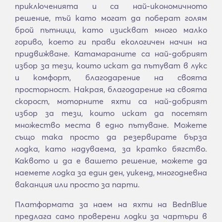
приключенията и са най-икономичното
решение, тъй като могат да поберат голям
брой пътници, като изискват много малко
гориво, което ги прави екологичен начин на
придвижване. Катамараните са най-добрият
избор за тези, които искат да пътуват в лукс
и комфорт, благодарение на своята
просторност. Накрая, благодарение на своята
скорост, моторните яхти са най-добрият
избор за тези, които искат да посетят
множество места в едно пътуване. Можете
също така просто да резервирате бърза
лодка, като надуваема, за кратко бягство.
Каквото и да е вашето решение, можете да
наемете лодка за един ден, уикенд, многодневна
ваканция или просто за парти.
Платформата за наем на яхти на BednBlue
предлага само проверени лодки за чартъри в