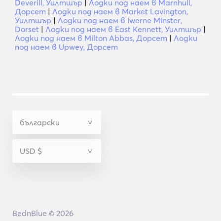
Deverill, Уилтшър
|
Лодки под наем в Marnhull,
Дорсет
|
Лодки под наем в Market Lavington,
Уилтшър
|
Лодки под наем в Iwerne Minster,
Dorset
|
Лодки под наем в East Kennett, Уилтшър
|
Лодки под наем в Milton Abbas, Дорсет
|
Лодки
под наем в Upwey, Дорсет
BednBlue © 2026