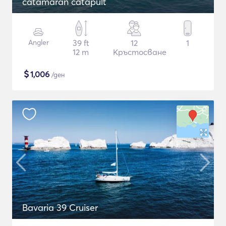
catamaran catapult
Angler
39 ft
12
1
12 m
Кръстосване
$
1,006
/ден
Bavaria 39 Cruiser