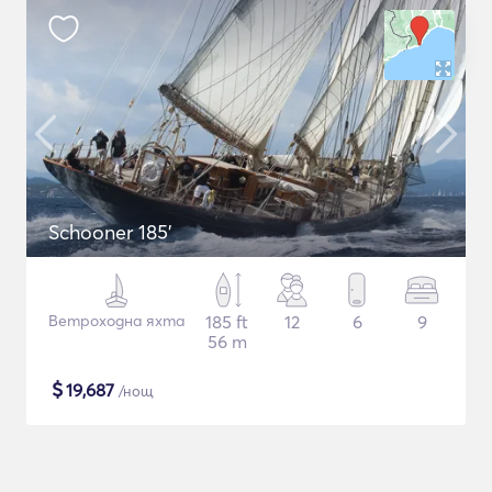
Schooner 185'
Ветроходна яхта
185 ft
12
6
9
56 m
$
19,687
/нощ