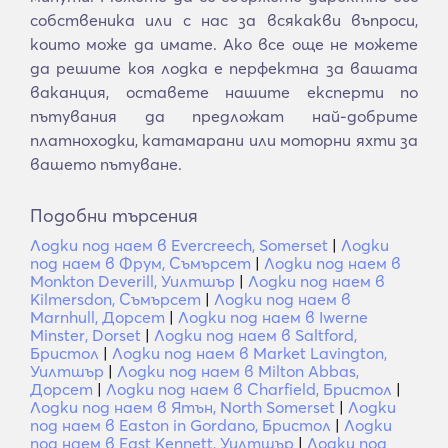
собственика или с нас за всякакви въпроси,
които може да имате. Ако все още не можете
да решите коя лодка е перфектна за вашата
ваканция, оставете нашите експерти по
пътувания да предложат най-добрите
платноходки, катамарани или моторни яхти за
вашето пътуване.
Подобни търсения
Лодки под наем в Evercreech, Somerset
|
Лодки
под наем в Фрум, Съмърсет
|
Лодки под наем в
Monkton Deverill, Уилтшър
|
Лодки под наем в
Kilmersdon, Съмърсет
|
Лодки под наем в
Marnhull, Дорсет
|
Лодки под наем в Iwerne
Minster, Dorset
|
Лодки под наем в Saltford,
Бристол
|
Лодки под наем в Market Lavington,
Уилтшър
|
Лодки под наем в Milton Abbas,
Дорсет
|
Лодки под наем в Charfield, Бристол
|
Лодки под наем в Ятън, North Somerset
|
Лодки
под наем в Easton in Gordano, Бристол
|
Лодки
под наем в East Kennett, Уилтшър
|
Лодки под