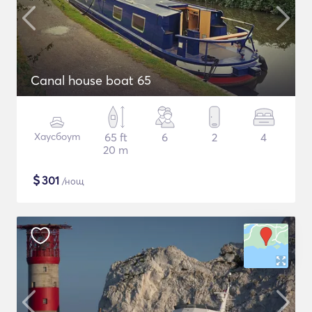
Canal house boat 65
Хаусбоут
65 ft
6
2
4
20 m
$
301
/нощ