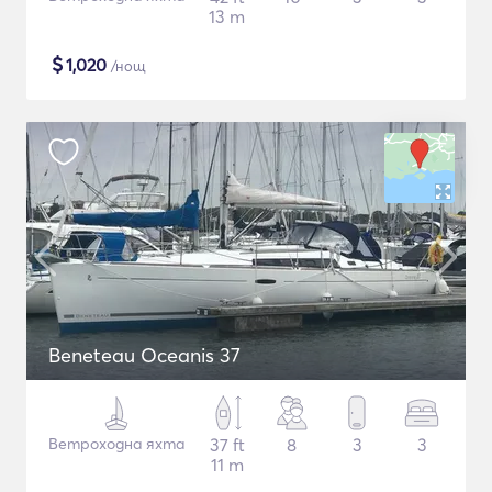
13 m
$
1,020
/нощ
Beneteau Oceanis 37
Ветроходна яхта
37 ft
8
3
3
11 m