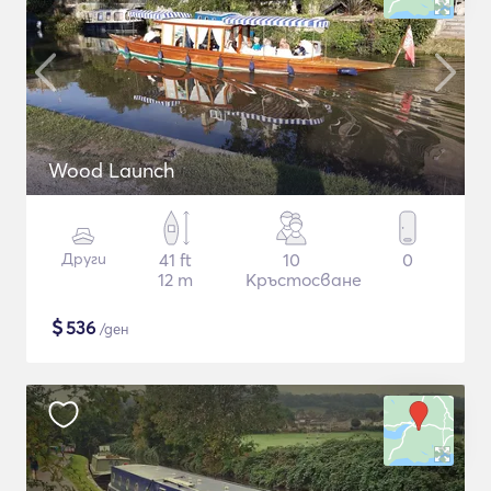
Wood Launch
Други
41 ft
10
0
12 m
Кръстосване
$
536
/ден