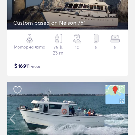
Custom based on Nelson 75"
Моторна яхта
75 ft
10
5
5
23 m
$
16,911
/нощ