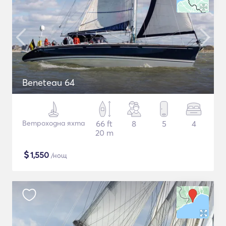
Beneteau 64
Ветроходна яхта
66 ft
8
5
4
20 m
$
1,550
/нощ