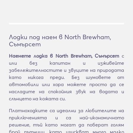
Лодки под наем в North Brewham,
Съмърсет
Наемете лодка в North Brewham, Съмърсет
с
или без капитан и изживейте
забележителностите и звуците на природата
като никога преди. Без шумовете от
автомобили или хора можете просто да се
насладите на спокойния звук на водата и
слънцето на кожата си.
Платноходките са идеални за любителите на
приключенията и са най-икономичното
решение, тъй като могат да поберат голям
брой пътници, като изискват много малко