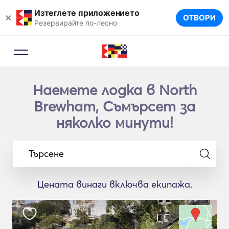
Изтеглете приложението
×
ОТВОРИ
Резервирайте по-лесно
Наемете лодка в North
Brewham, Съмърсет за
няколко минути!
Търсене
Цената винаги включва екипажа.