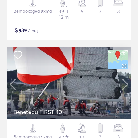
Ветроходна яхта
39 ft
6
3
3
12 m
$
939
/нощ
Beneteau FIRST 40
Ветроходна яхта
42 ft
10
3
3