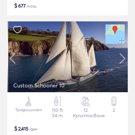
$
677
/нощ
Custom Schooner 10
Традиционен
110 ft
12
2
34 m
Кръстосване
$
2,415
/ден