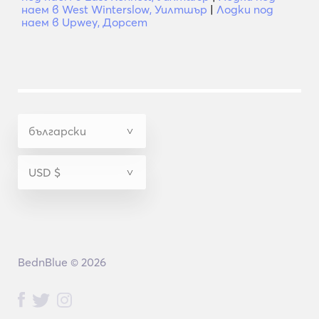
наем в West Winterslow, Уилтшър
|
Лодки под
наем в Upwey, Дорсет
BednBlue © 2026