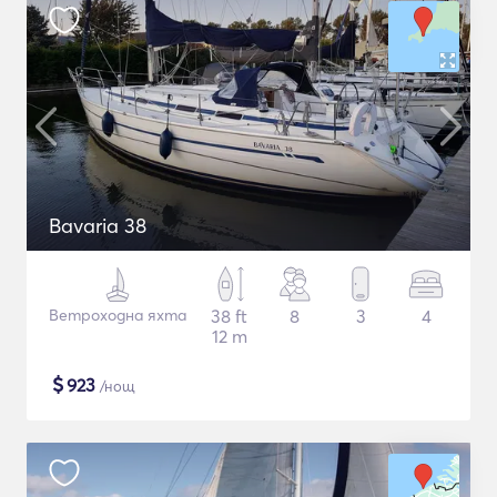
Bavaria 38
Ветроходна яхта
38 ft
8
3
4
12 m
$
923
/нощ