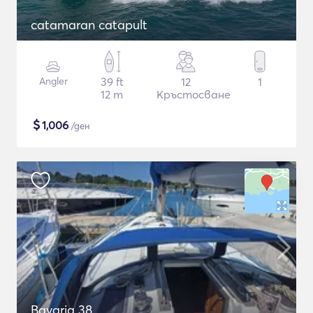
catamaran catapult
Angler
39 ft
12
1
12 m
Кръстосване
$
1,006
/ден
Bavaria 38