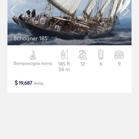
Schooner 185'
Ветроходна яхта
185 ft
12
6
9
56 m
$
19,687
/нощ