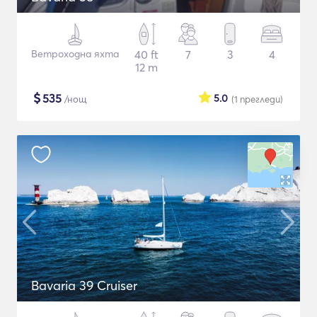
Ветроходна яхта
40 ft
7
3
4
12 m
$
535
5.0
/нощ
(1
прегледи
)
Bavaria 39 Cruiser