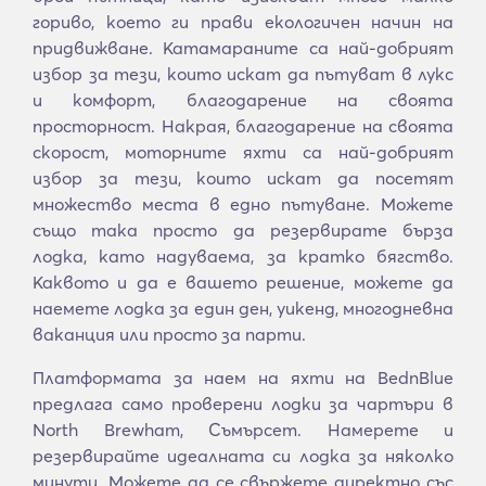
гориво, което ги прави екологичен начин на
придвижване. Катамараните са най-добрият
избор за тези, които искат да пътуват в лукс
и комфорт, благодарение на своята
просторност. Накрая, благодарение на своята
скорост, моторните яхти са най-добрият
избор за тези, които искат да посетят
множество места в едно пътуване. Можете
също така просто да резервирате бърза
лодка, като надуваема, за кратко бягство.
Каквото и да е вашето решение, можете да
наемете лодка за един ден, уикенд, многодневна
ваканция или просто за парти.
Платформата за наем на яхти на BednBlue
предлага само проверени лодки за чартъри в
North Brewham, Съмърсет. Намерете и
резервирайте идеалната си лодка за няколко
минути. Можете да се свържете директно със