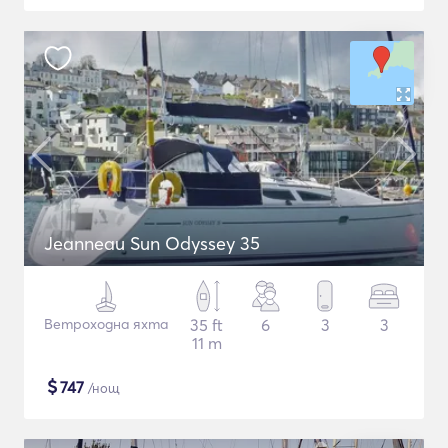
Jeanneau Sun Odyssey 35
Ветроходна яхта
35 ft
6
3
3
11 m
$
747
/нощ