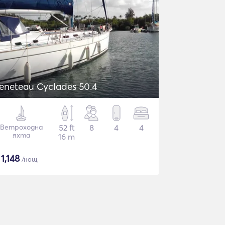
eneteau Cyclades 50.4
Ветроходна
52 ft
8
4
4
яхта
16 m
$
1,148
/нощ