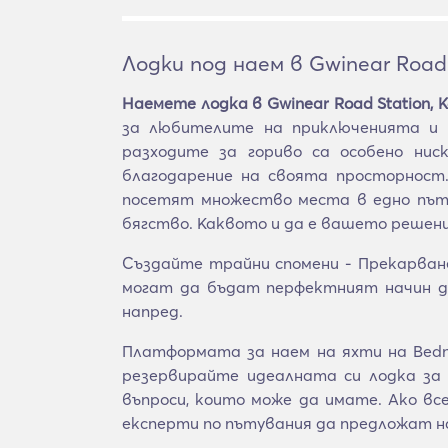
Лодки под наем в Gwinear Road 
Наемете лодка в Gwinear Road Station, 
за любителите на приключенията и 
разходите за гориво са особено ни
благодарение на своята просторност.
посетят множество места в едно път
бягство. Каквото и да е вашето решение
Създайте трайни спомени - Прекарван
могат да бъдат перфектният начин д
напред.
Платформата за наем на яхти на BednB
резервирайте идеалната си лодка за 
въпроси, които може да имате. Ако в
експерти по пътувания да предложат н