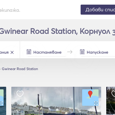
Добави спи
екипажа.
winear Road Station, Корнуол 
Gwinear Road Station