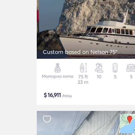
Custom based on Nelson 75"
Моторна яхта
75 ft
10
5
5
23 m
$
16,911
/нощ