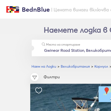
BednBlue
| Цената винаги включва 
Наемете лодка в G
Място на стартиране
Наем на Лодки
Великобритания
Корнуол
Филтри