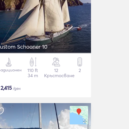
ustom Schooner 10
радиционен
110 ft
12
2
34 m
Кръстосване
$
2,415
/ден