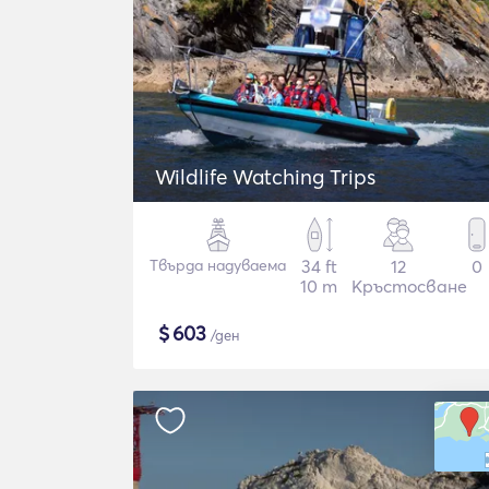
Wildlife Watching Trips
Твърда надуваема
34 ft
12
0
10 m
Кръстосване
$
603
/ден