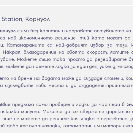
Station, Корнуол
Корнуол
с или без капитан и направете пътуването на
са най-икономичното решение, тъй като могат да 
ски. Катамараните са най-добрият избор за тези,
 Накрая, благодарение на своята скорост, яхтите 
уване. Можете също така просто да резервирате бър
, можете да наемете лодка за един ден, уикенд, много
ето на време на водата може да създаде спомени, к
а изследвате нови места и да създадете приятелств
lue предлага само проверени лодки за чартъри в Gwin
няколко минути. Можете да се свържете директно с
се още не можете да решите коя лодка е перфектна
ай-добрите платноходки, катамарани или моторни ях