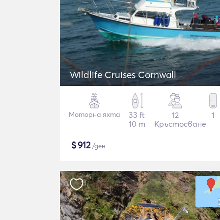
Wildlife Cruises Cornwall
Моторна яхта
33 ft
12
1
10 m
Кръстосване
$
912
/ден