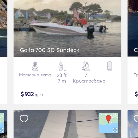
Galia 700 SD Sundeck
C
Моторна яхта
23 ft
7
1
Т
7 m
Кръстосване
$
932
/ден