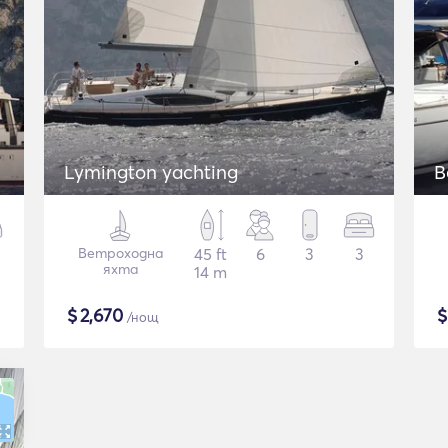
Lymington yachting
B
Ветроходна
45 ft
6
3
3
яхта
14 m
$
2,670
/нощ