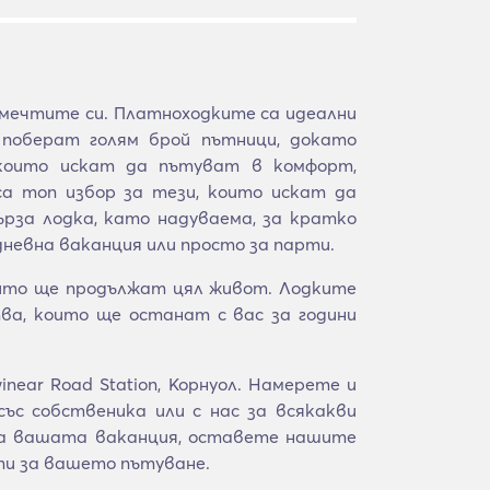
 мечтите си. Платноходките са идеални
поберат голям брой пътници, докато
 които искат да пътуват в комфорт,
са топ избор за тези, които искат да
за лодка, като надуваема, за кратко
дневна ваканция или просто за парти.
оито ще продължат цял живот. Лодките
а, които ще останат с вас за години
ear Road Station, Корнуол. Намерете и
ъс собственика или с нас за всякакви
 за вашата ваканция, оставете нашите
ти за вашето пътуване.