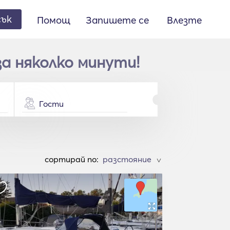
сък
Помощ
Запишете се
Влезте
за няколко минути!
Гости
cортирай по:
>