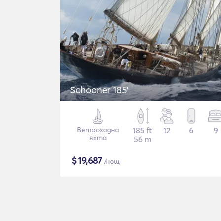
Schooner 185'
Ветроходна
185 ft
12
6
9
яхта
56 m
$
19,687
/нощ