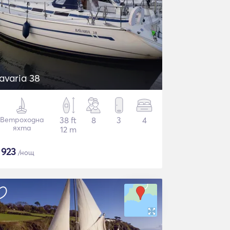
avaria 38
Ветроходна
38 ft
8
3
4
яхта
12 m
$
923
/нощ