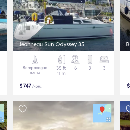
Jeanneau Sun Odyssey 35
B
Ветроходна
35 ft
6
3
3
яхта
11 m
$
747
/нощ