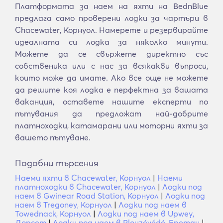
Платформата за наем на яхти на BednBlue
предлага само проверени лодки за чартъри в
Chacewater, Корнуол. Намерете и резервирайте
идеалната си лодка за няколко минути.
Можете да се свържете директно със
собственика или с нас за всякакви въпроси,
които може да имате. Ако все още не можете
да решите коя лодка е перфектна за вашата
ваканция, оставете нашите експерти по
пътувания да предложат най-добрите
платноходки, катамарани или моторни яхти за
вашето пътуване.
Подобни търсения
Наеми яхти в Chacewater, Корнуол
|
Наеми
платноходки в Chacewater, Корнуол
|
Лодки под
наем в Gwinear Road Station, Корнуол
|
Лодки под
наем в Tregoney, Корнуол
|
Лодки под наем в
Towednack, Корнуол
|
Лодки под наем в Upwey,
Дорсет
|
Лодки под наем в Plouzévédé, Бретан
|