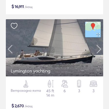
$
16,911
/нощ
Lymington yachting
Ветроходна яхта
45 ft
6
3
3
14 m
$
2,670
/нощ