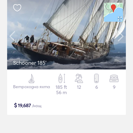
Schooner 185'
Ветроходна яхта
185 ft
12
6
9
56 m
$
19,687
/нощ