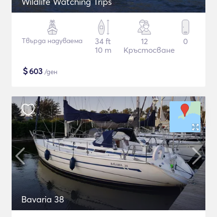
Wildlife Watching Trips
Твърда надуваема
34 ft
12
0
10 m
Кръстосване
$
603
/ден
Bavaria 38