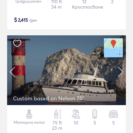
Традиционен
110 ft
12
2
34 m
Кръстосване
$
2,415
/ден
Custom based on Nelson 75"
Моторна яхта
75 ft
10
5
5
23 m