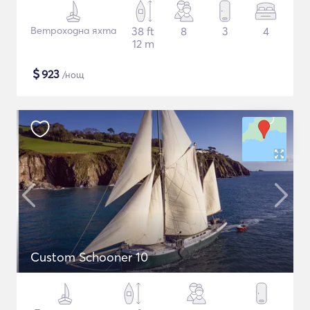
Ветроходна яхта
38 ft
8
3
4
12 m
$
923
/нощ
Custom Schooner 10