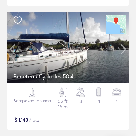
Beneteau Cyclades 50.4
Ветроходна яхта
52 ft
8
4
4
16 m
$
1,148
/нощ