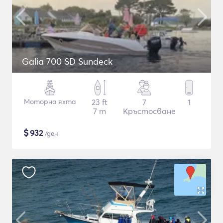
Galia 700 SD Sundeck
Моторна яхта
23 ft
7
1
7 m
Кръстосване
$
932
/ден