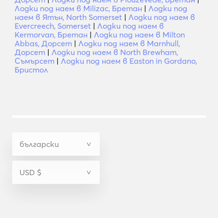
Лодки под наем в Milizac, Бретан
|
Лодки под
наем в Ятън, North Somerset
|
Лодки под наем в
Evercreech, Somerset
|
Лодки под наем в
Kermorvan, Бретан
|
Лодки под наем в Milton
Abbas, Дорсет
|
Лодки под наем в Marnhull,
Дорсет
|
Лодки под наем в North Brewham,
Съмърсет
|
Лодки под наем в Easton in Gordano,
Бристол