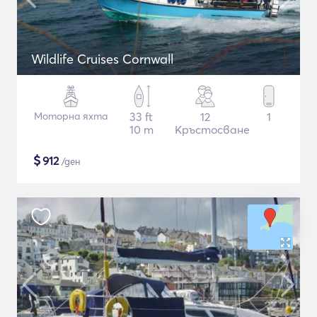
Wildlife Cruises Cornwall
Моторна яхта
33 ft
12
1
10 m
Кръстосване
$
912
/ден