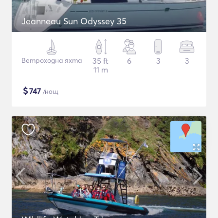
Jeanneau Sun Odyssey 35
Ветроходна яхта
35 ft
6
3
3
11 m
$
747
/нощ