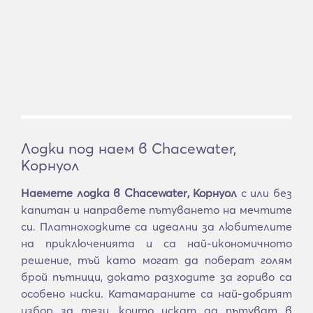
Лодки под наем в Chacewater,
Корнуол
Наемете лодка в Chacewater, Корнуол
с или без
капитан и направете пътуването на мечтите
си. Платноходките са идеални за любителите
на приключенията и са най-икономичното
решение, тъй като могат да поберат голям
брой пътници, докато разходите за гориво са
особено ниски. Катамараните са най-добрият
избор за тези, които искат да пътуват в