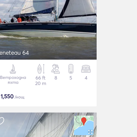
eneteau 64
Ветроходна
66 ft
8
5
4
яхта
20 m
$
1,550
/нощ