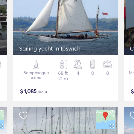
Sailing yacht in Ipswich
C
Ветроходна
68 ft
4
0
8
Мо
яхта
21 m
$
1,085
/нощ