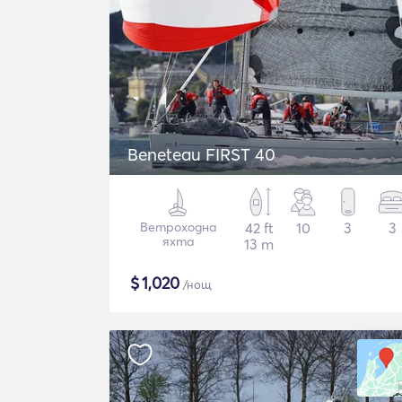
Beneteau FIRST 40
Ветроходна
42 ft
10
3
3
яхта
13 m
$
1,020
/нощ