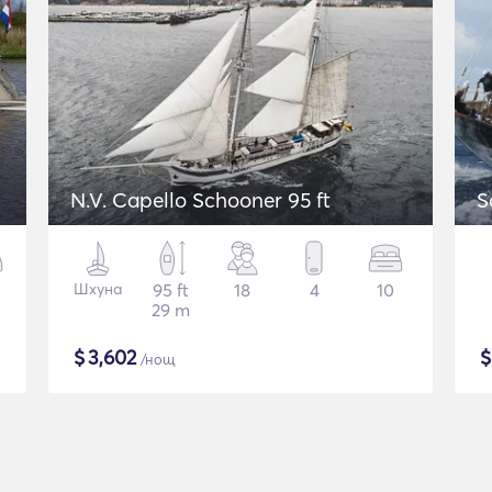
N.V. Capello Schooner 95 ft
S
Шхуна
95 ft
18
4
10
29 m
$
3,602
/нощ