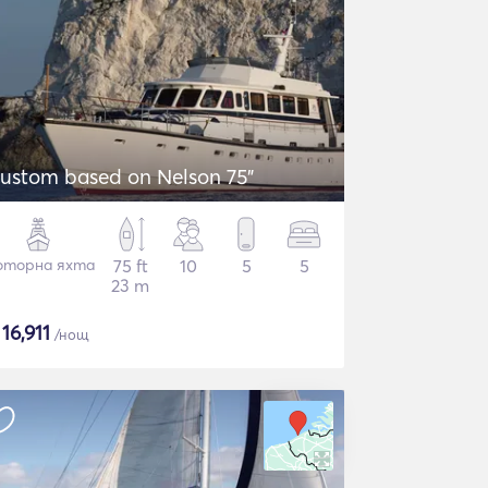
ustom based on Nelson 75"
торна яхта
75 ft
10
5
5
23 m
$
16,911
/нощ