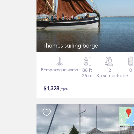
Thames sailing barge
Ветроходна яхта
86 ft
12
0
26 m
Кръстосване
$
1,328
/ден