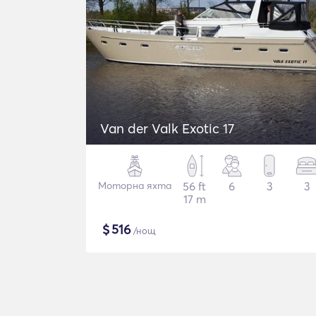
Van der Valk Exotic 17
Моторна яхта
56 ft
6
3
3
17 m
$
516
/нощ