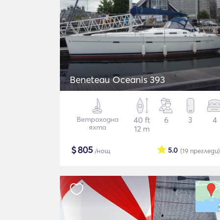
Beneteau Oceanis 393
Ветроходна
40 ft
6
3
4
яхта
12 m
$
805
5.0
/нощ
(19
прегледи
)