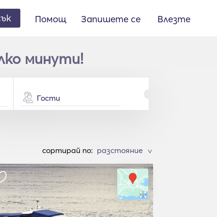
сък
Помощ
Запишете се
Влезте
лко минути!
Гости
cортирай по:
>