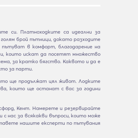
те си. Платноходките са идеални за
голям брой пътници, докато разходите
а пътуват в комфорт, благодарение на
зи, които искат да посетят множество
ма, за кратко бягство. Каквото и да е
сто за парти.
оито ще продължат цял живот. Лодките
а, които ще останат с вас за години
лсфорд, Кент. Намерете и резервирайте
 с нас за всякакви въпроси, които може
ставете нашите експерти по пътувания