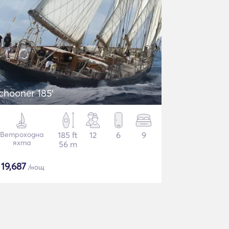
chooner 185'
Ветроходна
185 ft
12
6
9
яхта
56 m
$
19,687
/нощ