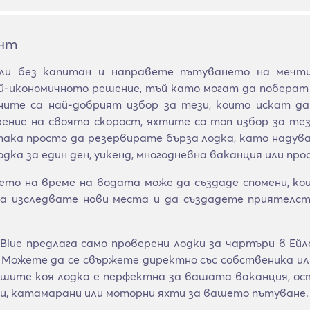
ент
ли без капитан и направете пътуването на мечти
й-икономичното решение, тъй като могат да поберат 
аните са най-добрият избор за тези, които искат д
рение на своята скорост, яхтите са топ избор за те
ака просто да резервирате бърза лодка, като надувае
ка за един ден, уикенд, многодневна ваканция или про
ето на време на водата може да създаде спомени, к
а изследвате нови места и да създадете приятелств
lue предлага само проверени лодки за чартъри в Ей
 Можете да се свържете директно със собственика или
решите коя лодка е перфектна за вашата ваканция, о
и, катамарани или моторни яхти за вашето пътуване.