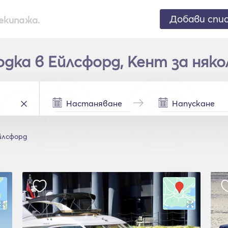
Добави спи
екипажа.
дка в Ейлсфорд, Кент за няко
йлсфорд