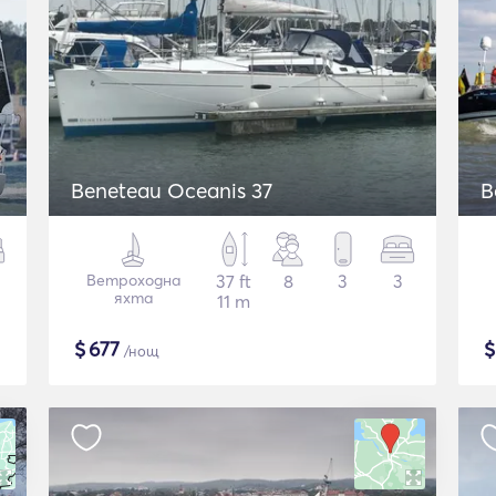
Beneteau Oceanis 37
B
Ветроходна
37 ft
8
3
3
яхта
11 m
$
677
/нощ