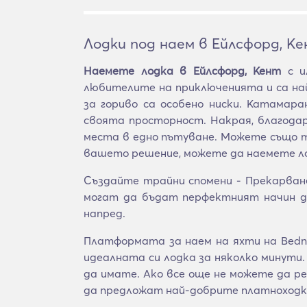
Лодки под наем в Ейлсфорд, К
Наемете лодка в Ейлсфорд, Кент
с и
любителите на приключенията и са на
за гориво са особено ниски. Катамар
своята просторност. Накрая, благода
места в едно пътуване. Можете също т
вашето решение, можете да наемете лод
Създайте трайни спомени - Прекарван
могат да бъдат перфектният начин д
напред.
Платформата за наем на яхти на BednB
идеалната си лодка за няколко минути.
да имате. Ако все още не можете да 
да предложат най-добрите платноходк