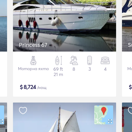
Princess 67
S
Моторна яхта
69 ft
8
3
4
М
21 m
$
8,724
/нощ