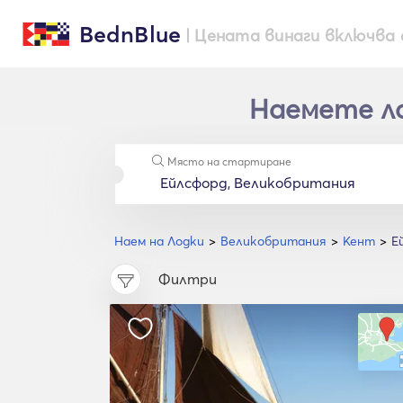
BednBlue
| Цената винаги включва 
Наемете ло
Място на стартиране
Наем на Лодки
Великобритания
Кент
Е
Филтри