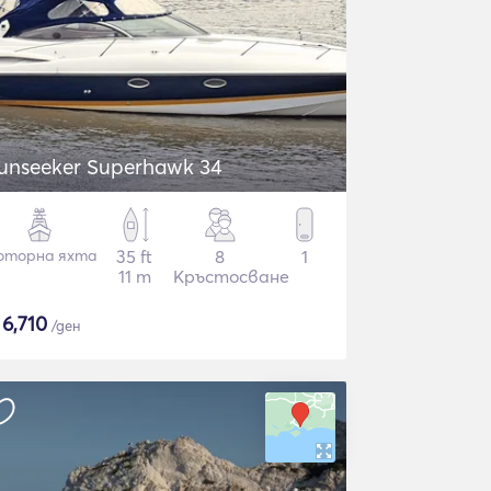
unseeker Superhawk 34
оторна яхта
35 ft
8
1
11 m
Кръстосване
$
6,710
/ден