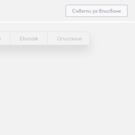
Съвети за вписване
и
Екипаж
Описание