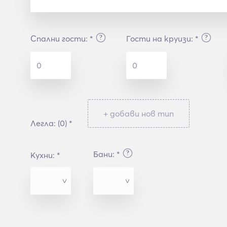
Спални гости: *
Гости на круизи: *
?
?
+ добави нов тип
Легла: (0) *
Бани: *
?
Кухни: *