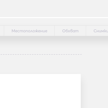
Местоположение
Обхват
Снимк