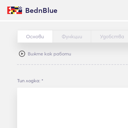
BednBlue
Основи
Функции
Удобства
Вижте как работи
Тип лодка: *