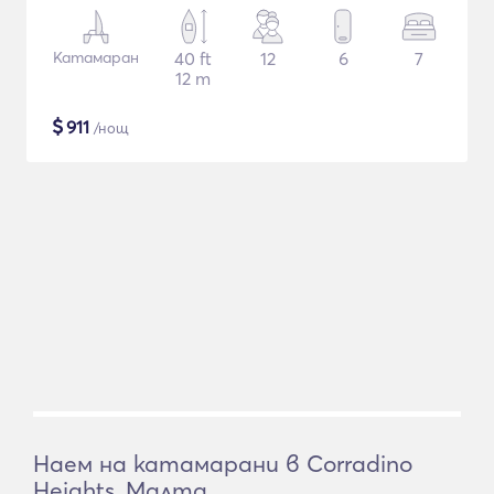
Катамаран
40 ft
12
6
7
12 m
$
911
/нощ
Наем на катамарани в Corradino
Heights, Малта