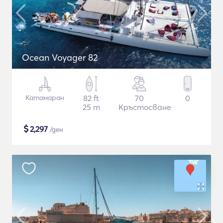
Ocean Voyager 82
Катамаран
82 ft
70
0
25 m
Кръстосване
$
2,297
/ден