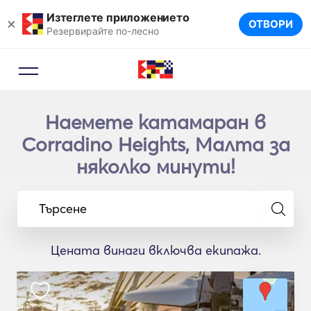
Изтеглете приложението
×
ОТВОРИ
Резервирайте по-лесно
Наемете катамаран в
Corradino Heights, Малта за
няколко минути!
Търсене
Цената винаги включва екипажа.