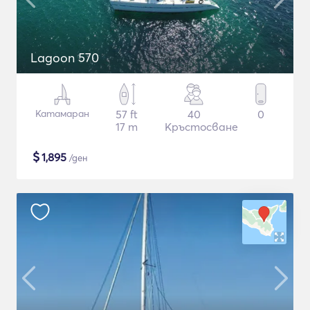
Lagoon 570
Катамаран
57 ft
40
0
17 m
Кръстосване
$
1,895
/ден