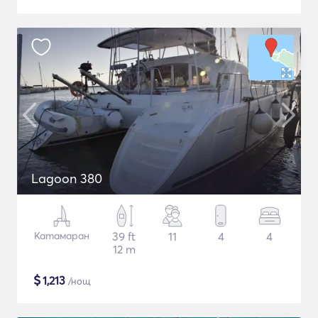
Lagoon 380
Катамаран
39 ft
11
4
4
12 m
$
1,213
/нощ