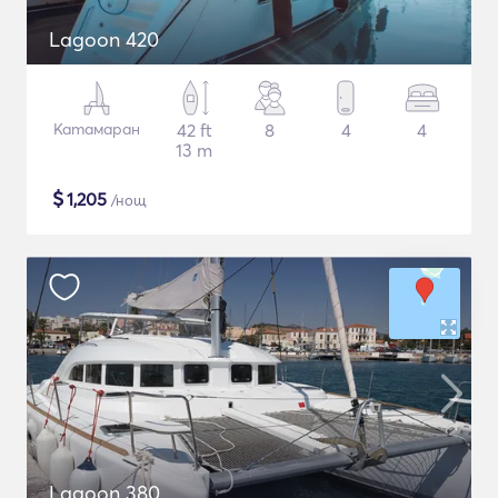
Lagoon 420
Катамаран
42 ft
8
4
4
13 m
$
1,205
/нощ
Lagoon 380