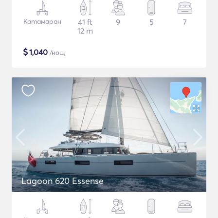
Катамаран
41 ft
9
5
7
12 m
$
1,040
/нощ
Lagoon 620 Essense