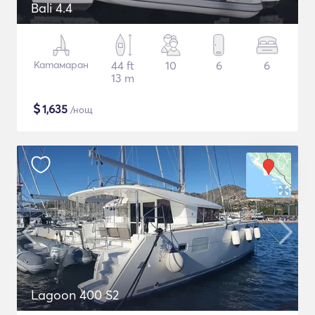
Bali 4.4
Катамаран
44 ft
10
6
6
13 m
$
1,635
/нощ
Lagoon 400 S2