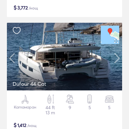
$
3,772
/нощ
Dufour 44 Cat
Катамаран
44 ft
9
5
5
13 m
$
1,412
/нощ