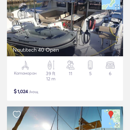
Nautitech 40 Open
Катамаран
39 ft
11
5
6
12 m
$
1,024
/нощ