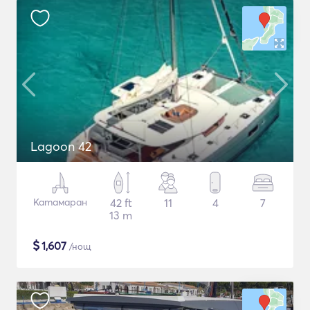
Lagoon 42
Катамаран
42 ft
11
4
7
13 m
$
1,607
/нощ