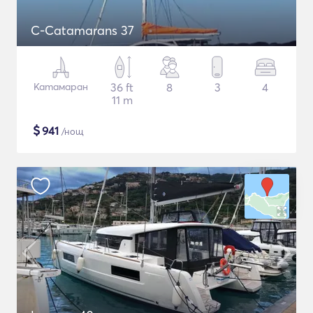
C-Catamarans 37
Катамаран
36 ft
8
3
4
11 m
$
941
/нощ