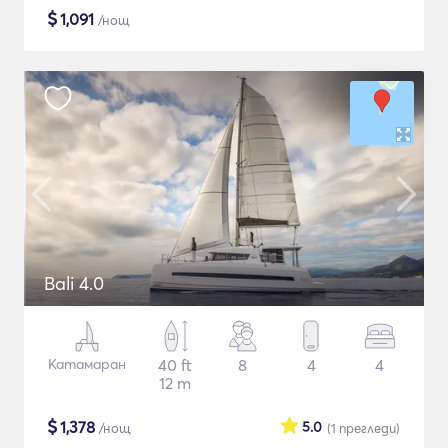
$
1,091
/нощ
Bali 4.0
Катамаран
40 ft
8
4
4
12 m
$
1,378
5.0
/нощ
(1
прегледи
)