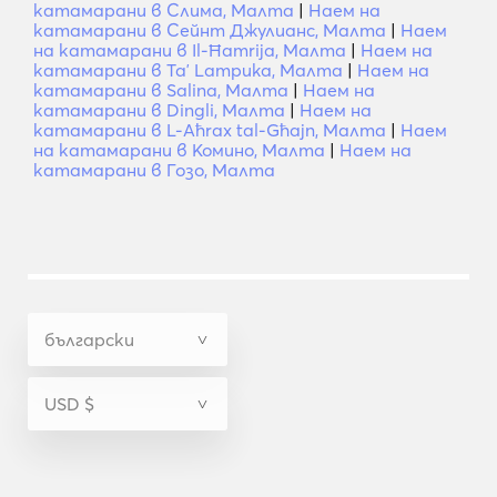
катамарани в Слима, Малта
|
Наем на
катамарани в Сейнт Джулианс, Малта
|
Наем
на катамарани в Il-Ħamrija, Малта
|
Наем на
катамарани в Taʼ Lampuka, Малта
|
Наем на
катамарани в Salina, Малта
|
Наем на
катамарани в Dingli, Малта
|
Наем на
катамарани в L-Aħrax tal-Għajn, Малта
|
Наем
на катамарани в Комино, Малта
|
Наем на
катамарани в Гозо, Малта