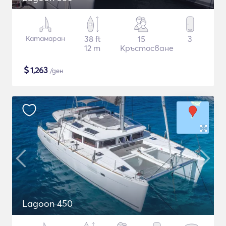
Катамаран
38 ft
15
3
12 m
Кръстосване
$
1,263
/ден
Lagoon 450