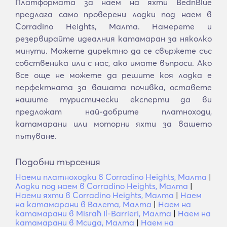
Платформата за наем на яхти BednBlue
предлага само проверени лодки под наем в
Corradino Heights, Малта. Намерете и
резервирайте идеалния катамаран за няколко
минути. Можете директно да се свържете със
собственика или с нас, ако имате въпроси. Ако
все още не можете да решите коя лодка е
перфектната за вашата почивка, оставете
нашите туристически експерти да ви
предложат най-добрите платноходи,
катамарани или моторни яхти за вашето
пътуване.
Подобни търсения
Наеми платноходки в Corradino Heights, Малта
|
Лодки под наем в Corradino Heights, Малта
|
Наеми яхти в Corradino Heights, Малта
|
Наем
на катамарани в Валета, Малта
|
Наем на
катамарани в Misraħ Il-Barrieri, Малта
|
Наем на
катамарани в Мсида, Малта
|
Наем на