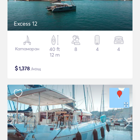
Excess 12
Катамаран
40 ft
8
4
4
12 m
$
1,378
/нощ