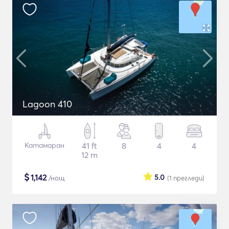
Lagoon 410
Катамаран
41 ft
8
4
4
12 m
$
1,142
5.0
/нощ
(1
прегледи
)