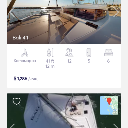
Bali 4.1
Катамаран
41 ft
12
5
6
12 m
$
1,286
/нощ