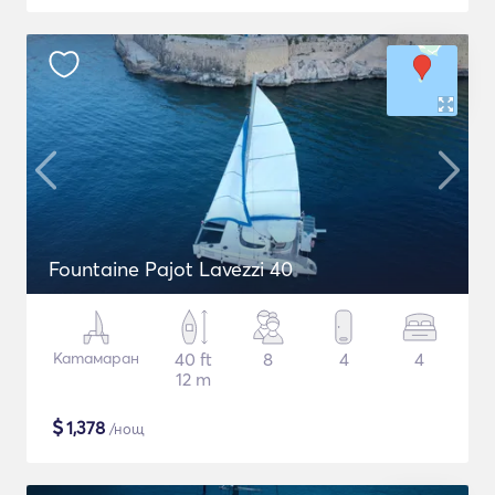
Fountaine Pajot Lavezzi 40
Катамаран
40 ft
8
4
4
12 m
$
1,378
/нощ