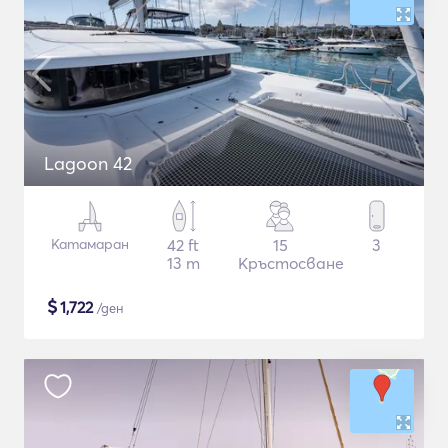
Lagoon 42
Катамаран
42 ft
15
3
13 m
Кръстосване
$
1,722
/ден