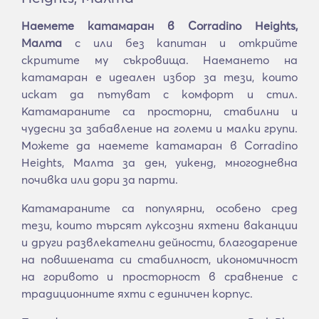
Наемете катамаран в Corradino Heights,
Малта
с или без капитан и открийте
скритите му съкровища. Наемането на
катамаран е идеален избор за тези, които
искат да пътуват с комфорт и стил.
Катамараните са просторни, стабилни и
чудесни за забавление на големи и малки групи.
Можете да наемете катамаран в Corradino
Heights, Малта за ден, уикенд, многодневна
почивка или дори за парти.
Катамараните са популярни, особено сред
тези, които търсят луксозни яхтени ваканции
и други развлекателни дейности, благодарение
на повишената си стабилност, икономичност
на горивото и просторност в сравнение с
традиционните яхти с единичен корпус.