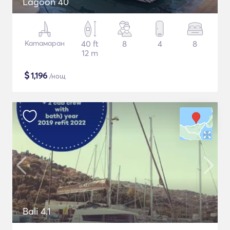
Lagoon 40
Катамаран
40 ft
8
4
8
12 m
$
1,196
/нощ
Bali 4.1