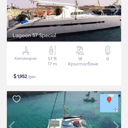
Lagoon 57 Special
Катамаран
57 ft
18
0
17 m
Кръстосване
$
1,952
/ден