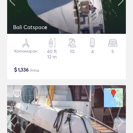
Bali Catspace
Катамаран
40 ft
10
4
5
12 m
$
1,336
/нощ