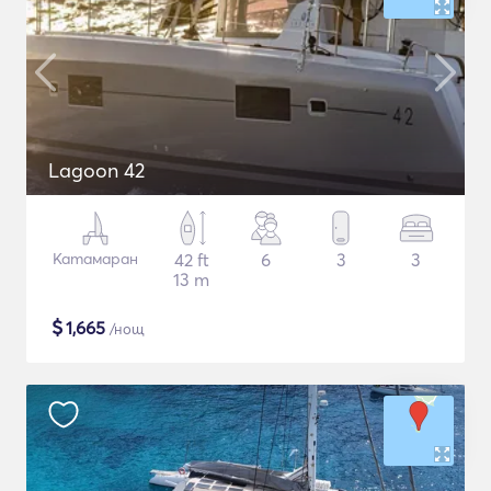
Lagoon 42
Катамаран
42 ft
6
3
3
13 m
$
1,665
/нощ