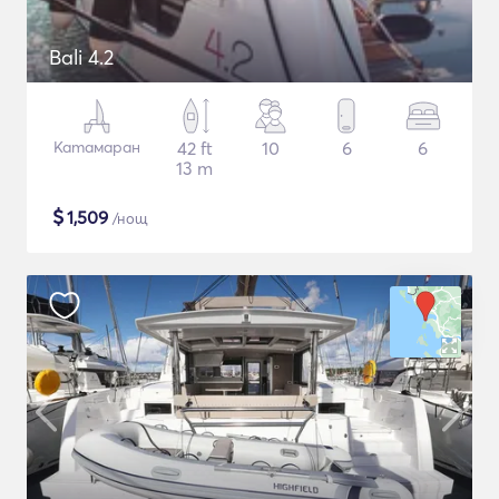
Bali 4.2
Катамаран
42 ft
10
6
6
13 m
$
1,509
/нощ