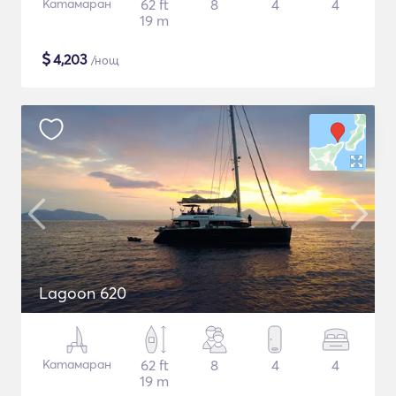
Катамаран
62 ft
8
4
4
19 m
$
4,203
/нощ
Lagoon 620
Катамаран
62 ft
8
4
4
19 m