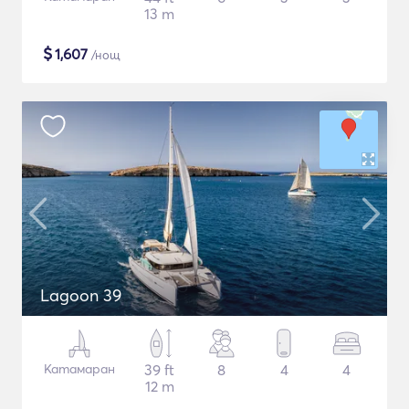
13 m
$
1,607
/нощ
Lagoon 39
Катамаран
39 ft
8
4
4
12 m