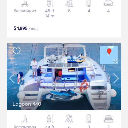
Катамаран
45 ft
8
4
4
14 m
$
1,895
/нощ
Lagoon 440
Катамаран
44 ft
6
3
3